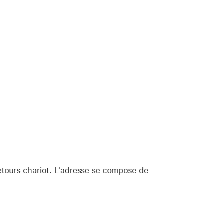
retours chariot. L'adresse se compose de