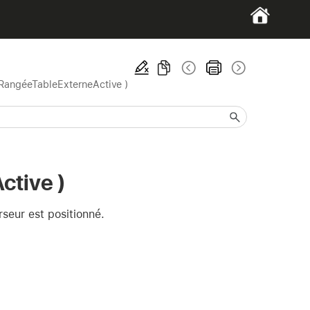
RangéeTableExterneActive )
ctive )
rseur est positionné.