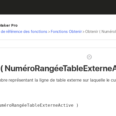
eMaker Pro
de référence des fonctions
>
Fonctions Obtenir
>
Obtenir ( Numéro
 ( NuméroRangéeTableExterneA
re représentant la ligne de table externe sur laquelle le cu
uméroRangéeTableExterneActive )