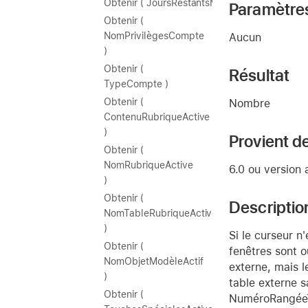
Obtenir ( JoursRestantsMotDePasse )
Paramètre
Obtenir (
NomPrivilègesCompte
Aucun
)
Obtenir (
Résultat
TypeCompte )
Obtenir (
Nombre
ContenuRubriqueActive
)
Provient de
Obtenir (
NomRubriqueActive
6.0 ou version 
)
Obtenir (
Descriptio
NomTableRubriqueActive
)
Si le curseur n
Obtenir (
fenêtres sont o
NomObjetModèleActif
externe, mais l
)
table externe s
Obtenir (
NuméroRangéeTa