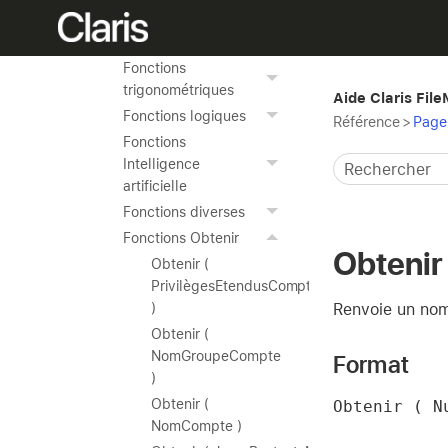
multivaluées
Fonctions financières
Fonctions
trigonométriques
Aide Claris Fil
Fonctions logiques
Référence
>
Page 
Fonctions
Intelligence
artificielle
Fonctions diverses
Fonctions Obtenir
Obtenir
Obtenir (
PrivilègesEtendusCompte
Renvoie un nomb
)
Obtenir (
NomGroupeCompte
Format
)
Obtenir (
Obtenir ( N
NomCompte )