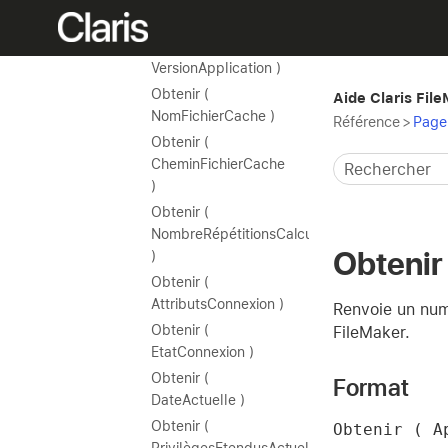
LangueApplication )
Obtenir (
VersionApplication )
Obtenir (
Aide Claris Fil
NomFichierCache )
Référence
>
Page 
Obtenir (
CheminFichierCache
)
Obtenir (
NombreRépétitionsCalcul
Obtenir 
)
Obtenir (
AttributsConnexion )
Renvoie un numé
Obtenir (
FileMaker.
EtatConnexion )
Obtenir (
Format
DateActuelle )
Obtenir (
Obtenir ( A