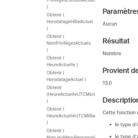
PrivilègesEtendusActuels
)
Paramètre
Obtenir (
HorodatageHôteActuel
Aucun
)
Obtenir (
Résultat
NomPrivilègesActuels
)
Nombre
Obtenir (
HeureActuelle )
Provient de
Obtenir (
HorodatageActuel )
13.0
Obtenir
(HeureActuelleUTCMicrosecondes
Descriptio
)
Obtenir (
Cette fonction 
HeureActuelleUTCMillisecondes
)
le type d
Obtenir (
le type d
NomJeuMenuPersonnalisé