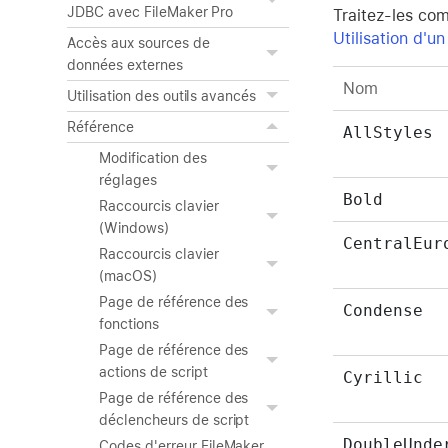
JDBC avec FileMaker Pro
Traitez-les com
Utilisation d'u
Accès aux sources de
données externes
Nom
Utilisation des outils avancés
Référence
AllStyles
Modification des
réglages
Bold
Raccourcis clavier
(Windows)
CentralEur
Raccourcis clavier
(macOS)
Page de référence des
Condense
fonctions
Page de référence des
actions de script
Cyrillic
Page de référence des
déclencheurs de script
DoubleUnde
Codes d'erreur FileMaker