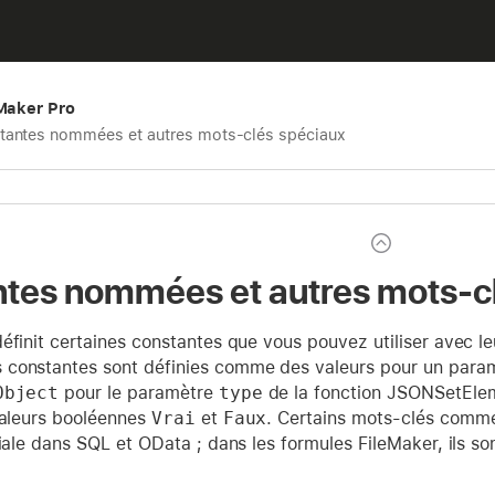
eMaker Pro
tantes nommées et autres mots-clés spéciaux
tes nommées et autres mots-c
éfinit certaines constantes que vous pouvez utiliser avec l
constantes sont définies comme des valeurs pour un paramè
Object
pour le paramètre
type
de la fonction JSONSetElem
valeurs booléennes
Vrai
et
Faux
. Certains mots-clés com
ciale dans SQL et OData ; dans les formules FileMaker, ils so