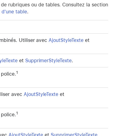
de rubriques ou de tables. Consultez la section
 d'une table
.
ombinés. Utiliser avec
AjoutStyleTexte
et
yleTexte
et
SupprimerStyleTexte
.
1
police.
liser avec
AjoutStyleTexte
et
1
police.
avec
AjoutStyleTexte
et
SupprimerStyleTexte
.