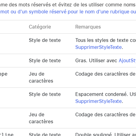
me des mots réservés et évitez de les utiliser comme noms 
n mot ou d'un symbole réservé pour le nom d'une rubrique ou
Catégorie
Remarques
Style de texte
Tous les styles de texte c
SupprimerStyleTexte
.
Style de texte
Gras. Utiliser avec
AjoutSt
ope
Jeu de
Codage des caractères de 
caractères
Style de texte
Espacement condensé. Uti
SupprimerStyleTexte
.
Jeu de
Codage des caractères de 
caractères
rline
Style de texte
Double souligné. Utiliser 