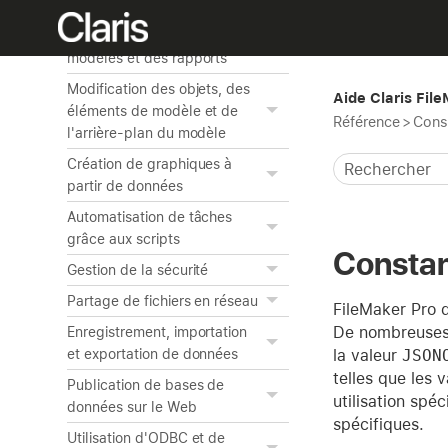
Utilisation de tables liées
Création et gestion des
modèles et des rapports
Modification des objets, des
Aide Claris Fil
éléments de modèle et de
Référence
>
Cons
l'arrière-plan du modèle
Création de graphiques à
partir de données
Automatisation de tâches
grâce aux scripts
Constan
Gestion de la sécurité
Partage de fichiers en réseau
FileMaker Pro d
De nombreuses 
Enregistrement, importation
la valeur
JSON
et exportation de données
telles que les 
Publication de bases de
utilisation spé
données sur le Web
spécifiques.
Utilisation d'ODBC et de