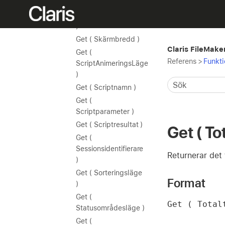
Get (
Skärmskalningsfaktor
)
Get ( Skärmbredd )
Claris FileMake
Get (
Referens
>
Funkti
ScriptAnimeringsLäge
)
Get ( Scriptnamn )
Get (
Scriptparameter )
Get ( Scriptresultat )
Get ( To
Get (
Sessionsidentifierare
Returnerar det 
)
Get ( Sorteringsläge
Format
)
Get (
Get ( Total
Statusområdesläge )
Get (