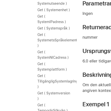
Parametra
Systemutseende )
Get ( Systemenhet )
Ingen
Get (
SystemIPadress )
Returnera
Get ( Systemspråk )
Get (
nummer
SystemetsSpråkelement
)
Ursprungs
Get (
SystemNICadress )
6.0 eller tidiga
Get (
Systemplattform )
Beskrivnin
Get (
TillgängligSystemlagring
Om den aktuell
)
angiven kontex
Get ( Systemversion
)
Exempel 1
Get (
TemporärSökväg )