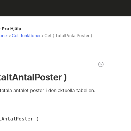
r Pro Hjälp
oner
>
Get-funktioner
>
Get ( TotaltAntalPoster )
taltAntalPoster )
totala antalet poster i den aktuella tabellen.
tAntalPoster )