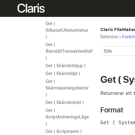
)
Get ( AntalSökningar
)
Get (
Claris FileMake
SökpostUteslutstatus
Referens
>
Funkti
)
Get (
ÅterställTransaktionVidFelstatus
)
Get ( Skärmbitdjup )
Get ( Skärmhöjd )
Get ( S
Get (
Skärmskalningsfaktor
Returnerar ett 
)
Get ( Skärmbredd )
Format
Get (
ScriptAnimeringsLäge
Get ( Syste
)
Get ( Scriptnamn )