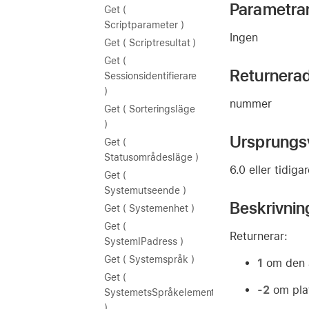
Parametra
Get (
Scriptparameter )
Ingen
Get ( Scriptresultat )
Get (
Returnera
Sessionsidentifierare
)
nummer
Get ( Sorteringsläge
)
Ursprungs
Get (
Statusområdesläge )
6.0 eller tidiga
Get (
Systemutseende )
Beskrivnin
Get ( Systemenhet )
Get (
Returnerar:
SystemIPadress )
Get ( Systemspråk )
1
om den a
Get (
-2
om pla
SystemetsSpråkelement
)