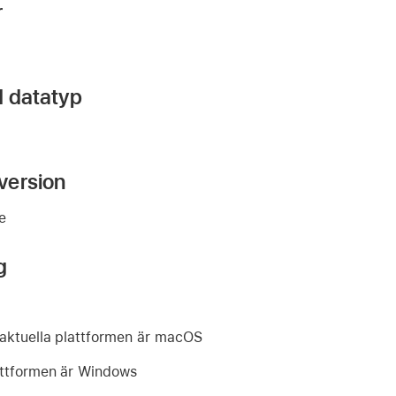
r
d datatyp
version
re
g
ktuella plattformen är macOS
ttformen är Windows