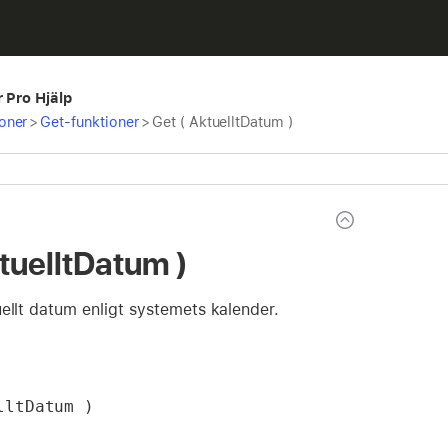
r Pro Hjälp
oner
>
Get-funktioner
>
Get ( AktuelltDatum )
ktuelltDatum )
ellt datum enligt systemets kalender.
lltDatum )