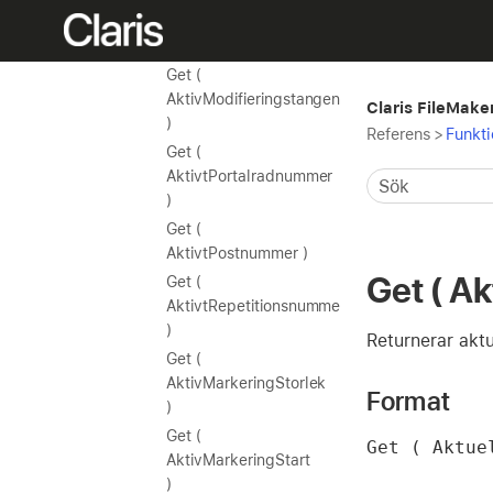
AktivtLayoutobjektnamn
)
Get (
AktivModifieringstangent
Claris FileMake
)
Referens
>
Funkti
Get (
AktivtPortalradnummer
)
Get (
AktivtPostnummer )
Get ( A
Get (
AktivtRepetitionsnummer
)
Returnerar aktu
Get (
AktivMarkeringStorlek
Format
)
Get (
Get ( Aktue
AktivMarkeringStart
)