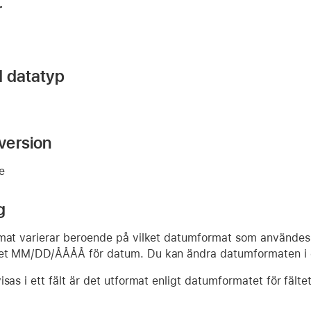
r
d datatyp
version
re
g
rmat varierar beroende på vilket datumformat som användes
et MM/DD/ÅÅÅÅ för datum. Du kan ändra datumformaten i d
sas i ett fält är det utformat enligt datumformatet för fältet 