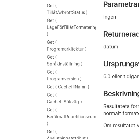
Parametra
Get (
TillåtAvbrottStatus )
Ingen
Get (
LägeFörTillåtFormateringslist
Returnera
)
Get (
datum
Programarkitektur )
Get (
Ursprungs
Språkinställning )
Get (
6.0 eller tidiga
Programversion )
Get ( CachefilNamn )
Beskrivnin
Get (
CachefilSökväg )
Resultatets fo
Get (
normalt format
BeräknatRepetitionsnummer
)
Om resultatet vi
Get (
AnslutningsAttribut )