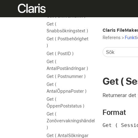
Get (
Inställningssökväg )
Get ( Skrivarnamn )
Get (
Claris FileMake
Snabbsökningstext )
Referens
>
Funkti
Get ( Postbehörighet
)
Get ( PostID )
Get (
AntalPoständringar )
Get ( Postnummer )
Get ( Se
Get (
AntalÖppnaPoster )
Returnerar det 
Get (
ÖppenPoststatus )
Format
Get (
Zonövervakningshändelser
Get ( Sessi
)
Get ( AntalSökningar