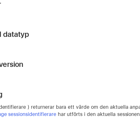
r
d datatyp
version
g
identifierare ) returnerar bara ett värde om den aktuella 
ge sessionsidentifierare
har utförts i den aktuella sessione