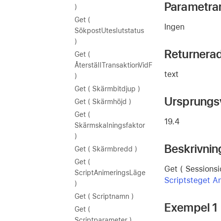
Parametra
)
Get (
Ingen
SökpostUteslutstatus
)
Returnera
Get (
ÅterställTransaktionVidFelstatus
text
)
Get ( Skärmbitdjup )
Ursprungs
Get ( Skärmhöjd )
Get (
19.4
Skärmskalningsfaktor
)
Beskrivnin
Get ( Skärmbredd )
Get (
Get ( Sessions
ScriptAnimeringsLäge
Scriptsteget An
)
Get ( Scriptnamn )
Exempel 1
Get (
Scriptparameter )