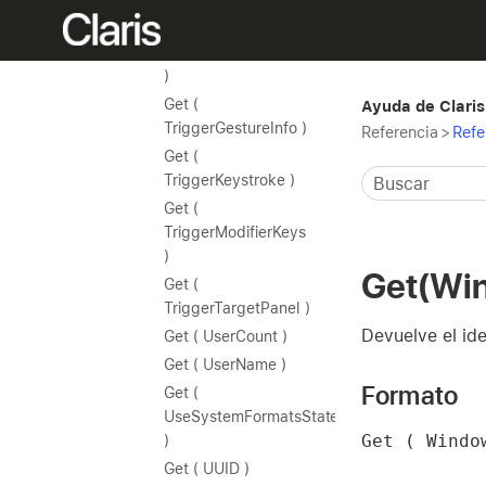
)
Get (
TriggerExternalEvent
)
Get (
Ayuda de Claris
TriggerGestureInfo )
Referencia
>
Refe
Get (
TriggerKeystroke )
Get (
TriggerModifierKeys
)
Get(Wi
Get (
TriggerTargetPanel )
Devuelve el ide
Get ( UserCount )
Get ( UserName )
Formato
Get (
UseSystemFormatsState
Get ( Windo
)
Get ( UUID )