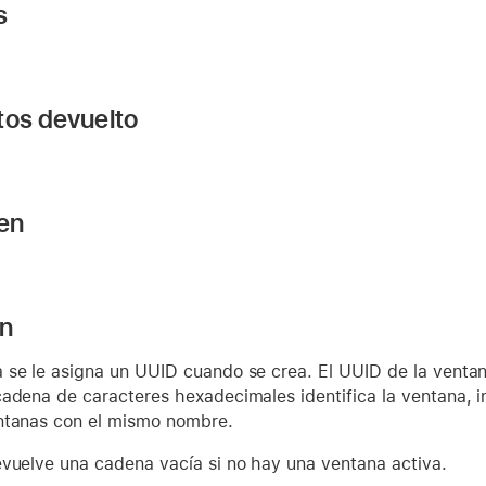
s
tos devuelto
 en
ón
 se le asigna un UUID cuando se crea. El UUID de la ventan
cadena de caracteres hexadecimales identifica la ventana, 
ntanas con el mismo nombre.
evuelve una cadena vacía si no hay una ventana activa.