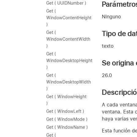
Parámetro
Get ( UUIDNumber )
Get (
Ninguno
WindowContentHeight
)
Tipo de da
Get (
WindowContentWidth
texto
)
Get (
WindowDesktopHeight
Se origina
)
26.0
Get (
WindowDesktopWidth
)
Descripci
Get ( WindowHeight
)
A cada ventana
ventana. Esta 
Get ( WindowLeft )
haya varias ve
Get ( WindowMode )
Get ( WindowName )
Esta función d
Get (