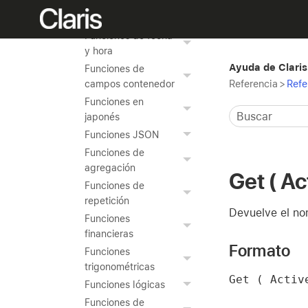
Funciones de fecha
Funciones de hora
Funciones de fecha
y hora
Ayuda de Claris
Funciones de
Referencia
>
Refe
campos contenedor
Funciones en
japonés
Funciones JSON
Funciones de
agregación
Get ( A
Funciones de
repetición
Devuelve el nom
Funciones
financieras
Formato
Funciones
trigonométricas
Get ( Activ
Funciones lógicas
Funciones de