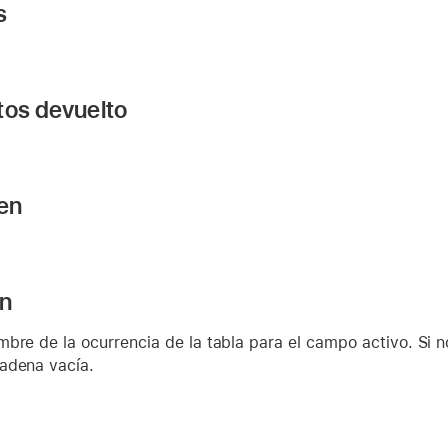
s
tos devuelto
 en
ón
bre de la ocurrencia de la tabla para el campo activo. Si 
adena vacía.