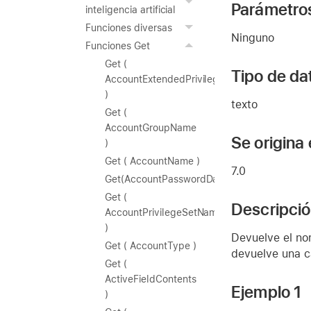
Parámetro
inteligencia artificial
Funciones diversas
Ninguno
Funciones Get
Get (
Tipo de da
AccountExtendedPrivileges
)
texto
Get (
AccountGroupName
Se origina
)
Get ( AccountName )
7.0
Get(AccountPasswordDaysRemaining)
Get (
Descripci
AccountPrivilegeSetName
)
Devuelve el nom
Get ( AccountType )
devuelve una c
Get (
ActiveFieldContents
Ejemplo 1
)