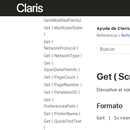
LayoutViewState )
Get ( MenubarState )
Get(ModifiedFields)
Get ( MultiUserState
Ayuda de Claris
)
Referencia
>
Refe
Get (
NetworkProtocol )
Get ( NetworkType )
Get (
OpenDataFileInfo )
Get ( S
Get ( PageCount )
Get ( PageNumber )
Devuelve el núm
Get ( PersistentID )
Get (
Formato
PreferencesPath )
Get ( PrinterName )
Get ( Scree
Get ( QuickFindText
)