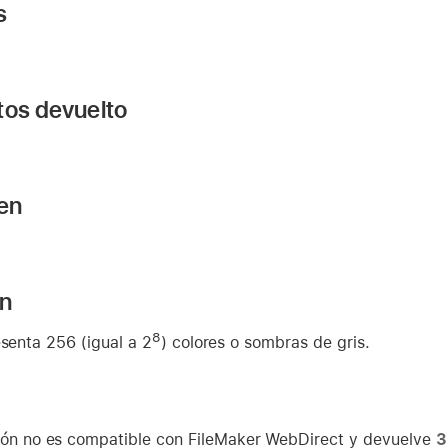
s
tos devuelto
 en
ón
8
esenta 256 (igual a 2
) colores o sombras de gris.
ión no es compatible con FileMaker WebDirect y devuelve
3