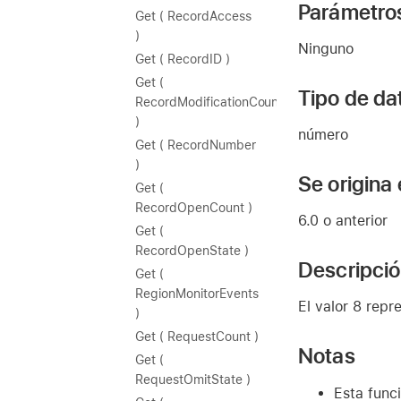
Parámetro
Get ( RecordAccess
)
Ninguno
Get ( RecordID )
Get (
Tipo de da
RecordModificationCount
)
número
Get ( RecordNumber
)
Se origina
Get (
RecordOpenCount )
6.0 o anterior
Get (
RecordOpenState )
Descripci
Get (
RegionMonitorEvents
El valor 8 repr
)
Get ( RequestCount )
Notas
Get (
RequestOmitState )
Esta func