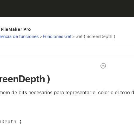
 FileMaker Pro
rencia de funciones
>
Funciones Get
>
Get ( ScreenDepth )
creenDepth )
ero de bits necesarios para representar el color o el tono de
nDepth )