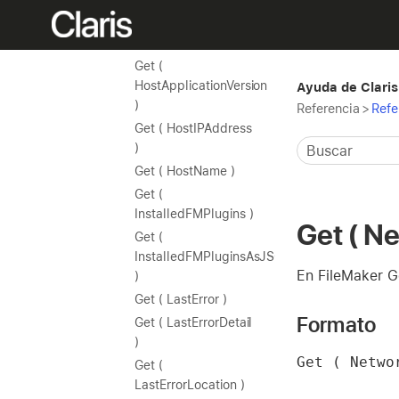
Get(GuidedAccessState)
Get (
HighContrastState )
Get (
HostApplicationVersion
Ayuda de Claris
)
Referencia
>
Refe
Get ( HostIPAddress
)
Get ( HostName )
Get (
InstalledFMPlugins )
Get ( N
Get (
InstalledFMPluginsAsJSON
En FileMaker Go
)
Get ( LastError )
Formato
Get ( LastErrorDetail
)
Get ( Netwo
Get (
LastErrorLocation )