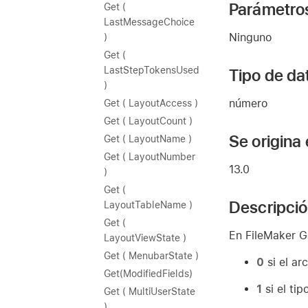
Parámetro
Get (
LastMessageChoice
Ninguno
)
Get (
LastStepTokensUsed
Tipo de da
)
número
Get ( LayoutAccess )
Get ( LayoutCount )
Se origina
Get ( LayoutName )
Get ( LayoutNumber
13.0
)
Get (
Descripci
LayoutTableName )
Get (
En FileMaker G
LayoutViewState )
Get ( MenubarState )
0
si el ar
Get(ModifiedFields)
1
si el ti
Get ( MultiUserState
)