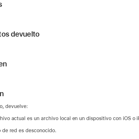
s
tos devuelto
 en
ón
o, devuelve:
chivo actual es un archivo local en un dispositivo con iOS o
po de red es desconocido.