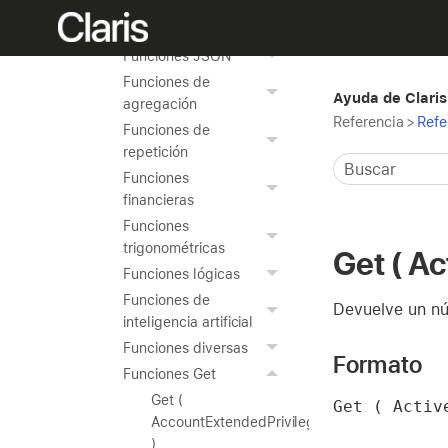
Funciones en
japonés
Funciones JSON
Funciones de
Ayuda de Claris
agregación
Referencia
>
Refe
Funciones de
repetición
Funciones
financieras
Funciones
trigonométricas
Get ( A
Funciones lógicas
Funciones de
Devuelve un núm
inteligencia artificial
Funciones diversas
Formato
Funciones Get
Get (
Get ( Activ
AccountExtendedPrivileges
)