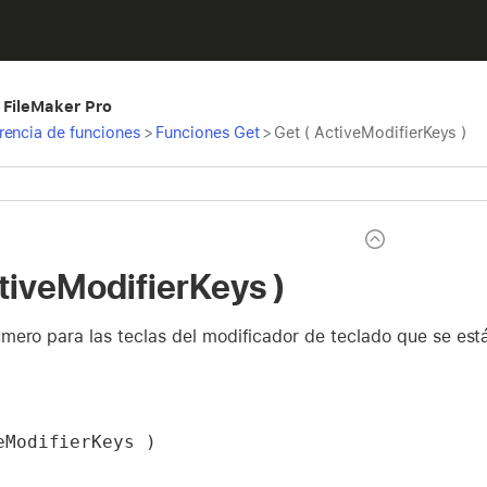
 FileMaker Pro
rencia de funciones
>
Funciones Get
>
Get ( ActiveModifierKeys )
ctiveModifierKeys )
ero para las teclas del modificador de teclado que se está
eModifierKeys )