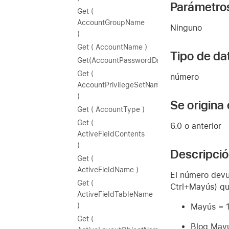
Parámetro
Get (
AccountGroupName
Ninguno
)
Get ( AccountName )
Tipo de da
Get(AccountPasswordDaysRemaining)
Get (
número
AccountPrivilegeSetName
)
Se origina
Get ( AccountType )
Get (
6.0 o anterior
ActiveFieldContents
)
Descripci
Get (
ActiveFieldName )
El número devu
Get (
Ctrl+Mayús) que
ActiveFieldTableName
)
Mayús = 
Get (
Bloq May