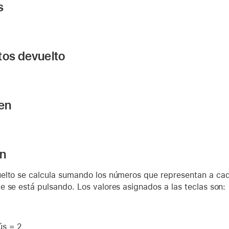
s
tos devuelto
 en
ón
elto se calcula sumando los números que representan a cad
 se está pulsando. Los valores asignados a las teclas son:
1
ús = 2