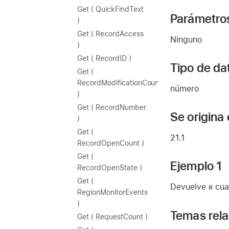
Get ( QuickFindText
Parámetro
)
Get ( RecordAccess
Ninguno
)
Get ( RecordID )
Tipo de da
Get (
RecordModificationCount
número
)
Get ( RecordNumber
Se origina
)
Get (
21.1
RecordOpenCount )
Get (
Ejemplo 1
RecordOpenState )
Get (
Devuelve
cua
0
RegionMonitorEvents
)
Temas rel
Get ( RequestCount )