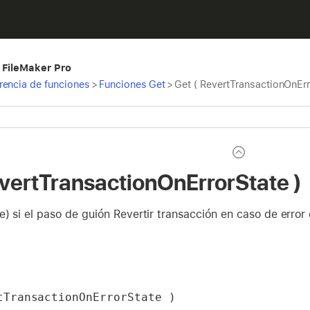
 FileMaker Pro
rencia de funciones
>
Funciones Get
>
Get ( RevertTransactionOnErr
evertTransactionOnErrorState )
e) si el paso de guión Revertir transacción en caso de error
tTransactionOnErrorState )