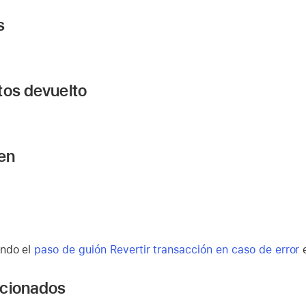
s
tos devuelto
 en
ndo el
paso de guión Revertir transacción en caso de error
e
acionados