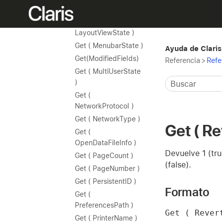
LayoutTableName )
Get (
LayoutViewState )
Get ( MenubarState )
Ayuda de Claris
Get(ModifiedFields)
Referencia
>
Refe
Get ( MultiUserState
)
Get (
NetworkProtocol )
Get ( NetworkType )
Get ( R
Get (
OpenDataFileInfo )
Devuelve 1 (tru
Get ( PageCount )
(false).
Get ( PageNumber )
Get ( PersistentID )
Formato
Get (
PreferencesPath )
Get ( Rever
Get ( PrinterName )