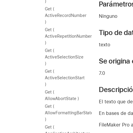
)
Parámetro
Get (
ActiveRecordNumber
Ninguno
)
Get (
Tipo de da
ActiveRepetitionNumber
)
texto
Get (
ActiveSelectionSize
Se origina
)
Get (
7.0
ActiveSelectionStart
)
Descripci
Get (
AllowAbortState )
El texto que de
Get (
En bases de dat
AllowFormattingBarState
)
FileMaker Pro 
Get (