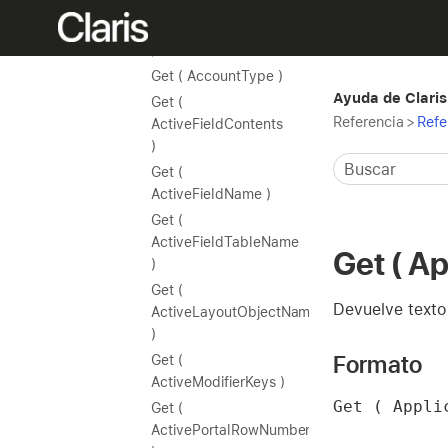
Get (
AccountPrivilegeSetName
)
Get ( AccountType )
Ayuda de Claris
Get (
Referencia
>
Refe
ActiveFieldContents
)
Get (
ActiveFieldName )
Get (
ActiveFieldTableName
Get ( A
)
Get (
Devuelve texto 
ActiveLayoutObjectName
)
Formato
Get (
ActiveModifierKeys )
Get ( Appli
Get (
ActivePortalRowNumber