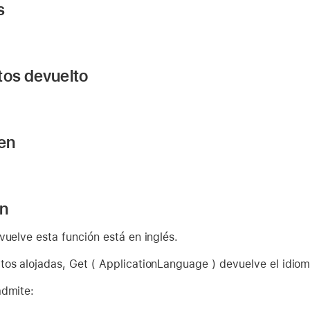
s
tos devuelto
 en
ón
vuelve esta función está en inglés.
os alojadas, Get ( ApplicationLanguage ) devuelve el idioma
admite: