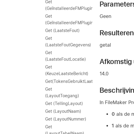
Get
Parameter
(GeïnstalleerdeFMPlugins)
Geen
Get
(GeïnstalleerdeFMPluginsAlsJSON)
Get (LaatsteFout)
Resultere
Get
getal
(LaatsteFoutGegevens)
Get
(LaatsteFoutLocatie)
Afkomstig u
Get
14.0
(KeuzeLaatsteBericht)
Get(TokensGebruiktLaatsteStap)
Beschrijvi
Get
(LayoutToegang)
In FileMaker Pr
Get (TellingLayout)
Get (LayoutNaam)
0
als de 
Get (LayoutNummer)
1
als de m
Get
(LayoutTabelNaam)