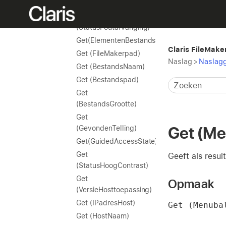
(CoderingsStatus)
Get
(StatusFoutafvanging)
Get(ElementenBestandslandinstelling)
Claris FileMake
Get (FileMakerpad)
Naslag
>
Naslagg
Get (BestandsNaam)
Get (Bestandspad)
Get
(BestandsGrootte)
Get
Get (Me
(GevondenTelling)
Get(GuidedAccessState)
Get
Geeft als resu
(StatusHoogContrast)
Get
Opmaak
(VersieHosttoepassing)
Get (IPadresHost)
Get (Menuba
Get (HostNaam)