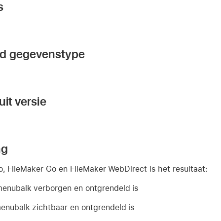
s
nd gegevenstype
it versie
ng
o, FileMaker Go en FileMaker WebDirect is het resultaat:
menubalk verborgen en ontgrendeld is
enubalk zichtbaar en ontgrendeld is