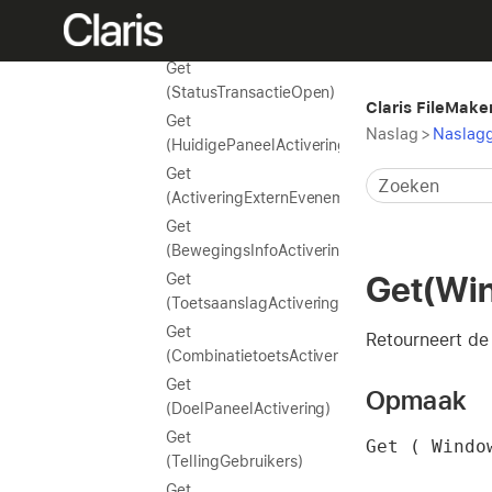
Get
(TouchToetsenbordstatus)
Get
(StatusTransactieOpen)
Claris FileMake
Get
Naslag
>
Naslagg
(HuidigePaneelActivering)
Get
(ActiveringExternEvenement)
Get
(BewegingsInfoActivering)
Get(Wi
Get
(ToetsaanslagActivering)
Get
Retourneert de 
(CombinatietoetsActivering)
Get
Opmaak
(DoelPaneelActivering)
Get
Get ( Windo
(TellingGebruikers)
Get