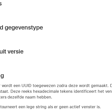
s
nd gegevenstype
it versie
ng
r wordt een UUID toegewezen zodra deze wordt gemaakt. De
taat. Deze reeks hexadecimale tekens identificeert het ven
ters dezelfde naam hebben.
tourneert een lege string als er geen actief venster is.