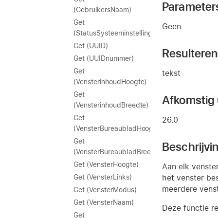
Parameter
(GebruikersNaam)
Get
Geen
(StatusSysteeminstellingenGebruiken)
Get (UUID)
Resultere
Get (UUIDnummer)
Get
tekst
(VensterinhoudHoogte)
Get
Afkomstig u
(VensterinhoudBreedte)
Get
26.0
(VensterBureaubladHoogte)
Get
Beschrijvi
(VensterBureaubladBreedte)
Get (VensterHoogte)
Aan elk venste
het venster bes
Get (VensterLinks)
meerdere vens
Get (VensterModus)
Get (VensterNaam)
Deze functie re
Get