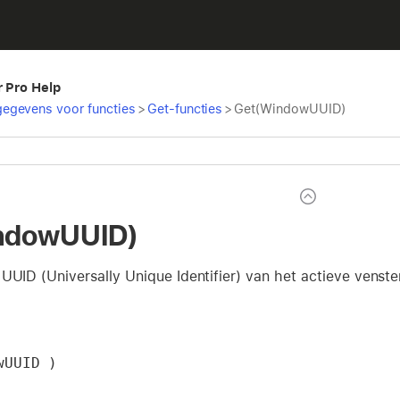
r Pro Help
egevens voor functies
>
Get-functies
>
Get(WindowUUID)
ndowUUID)
UUID (Universally Unique Identifier) van het actieve venste
wUUID )