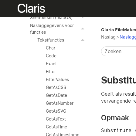
Instellingen wijzigen
Sneltoetsen (Windows)
Sneltoetsen (macOS)
Naslaggegevens voor
Claris FileMake
functies
Naslag
>
Naslagg
Tekstfuncties
Char
Code
Exact
Filter
Substit
FilterValues
GetAsCSS
Geeft als resu
GetAsDate
vervangende r
GetAsNumber
GetAsSVG
Opmaak
GetAsText
GetAsTime
Substitute 
GetAsTimestamp