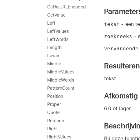
GetAsURLEncoded
Parameter
GetValue
Left
tekst
- een te
LeftValues
zoekreeks
- e
LeftWords
Length
vervangende
Lower
Resultere
Middle
MiddleValues
tekst
MiddleWords
PatternCount
Afkomstig u
Position
Proper
6.0 of lager
Quote
Replace
Beschrijvi
Right
RightValues
Bij deze functi