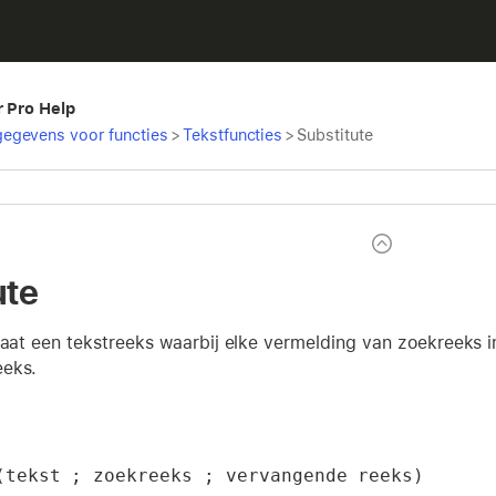
r Pro Help
egevens voor functies
>
Tekstfuncties
>
Substitute
ute
ltaat een tekstreeks waarbij elke vermelding van zoekreeks
eeks.
(tekst ; zoekreeks ; vervangende reeks)