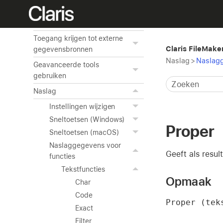
ODBC en JDBC gebruiken
met FileMaker Pro
Toegang krijgen tot externe
Claris FileMake
gegevensbronnen
Naslag
>
Naslagg
Geavanceerde tools
gebruiken
Naslag
Instellingen wijzigen
Sneltoetsen (Windows)
Proper
Sneltoetsen (macOS)
Naslaggegevens voor
Geeft als result
functies
Tekstfuncties
Opmaak
Char
Code
Proper (tek
Exact
Filter