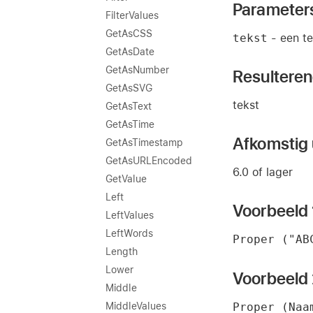
Parameter
FilterValues
GetAsCSS
tekst
- een te
GetAsDate
GetAsNumber
Resultere
GetAsSVG
tekst
GetAsText
GetAsTime
Afkomstig u
GetAsTimestamp
GetAsURLEncoded
6.0 of lager
GetValue
Left
Voorbeeld 
LeftValues
LeftWords
Proper ("AB
Length
Lower
Voorbeeld
Middle
Proper (Naa
MiddleValues