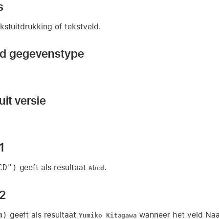
s
kstuitdrukking of tekstveld.
nd gegevenstype
it versie
1
CD")
geeft als resultaat
.
Abcd
 2
m)
geeft als resultaat
wanneer het veld N
Yumiko Kitagawa