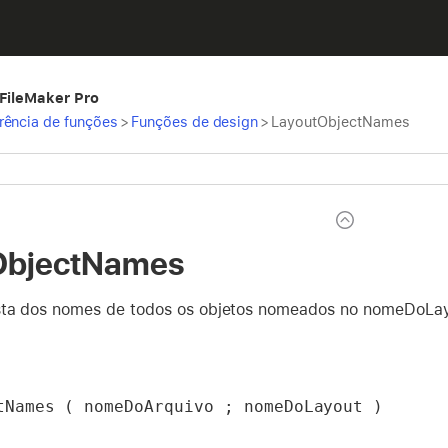
 FileMaker Pro
rência de funções
>
Funções de design
>
LayoutObjectNames
ObjectNames
ista dos nomes de todos os objetos nomeados no nomeDoL
tNames ( nomeDoArquivo ; nomeDoLayout )