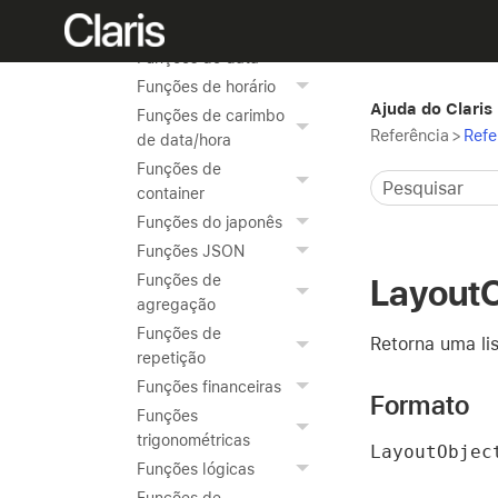
formatação de texto
Funções de número
Funções de data
Funções de horário
Ajuda do Claris
Funções de carimbo
Referência
>
Refe
de data/hora
Funções de
container
Funções do japonês
Funções JSON
Funções de
Layout
agregação
Funções de
Retorna uma l
repetição
Funções financeiras
Formato
Funções
trigonométricas
LayoutObjec
Funções lógicas