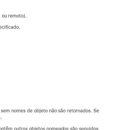
 ou remoto).
cificado.
ut sem nomes de objeto não são retornados. Se
.
contêm outros objetos nomeados são seguidos