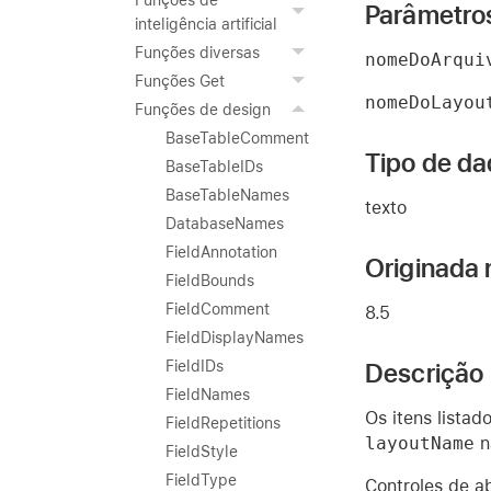
Funções de
Parâmetro
inteligência artificial
Funções diversas
nomeDoArqui
Funções Get
nomeDoLayou
Funções de design
BaseTableComment
Tipo de da
BaseTableIDs
BaseTableNames
texto
DatabaseNames
FieldAnnotation
Originada 
FieldBounds
FieldComment
8.5
FieldDisplayNames
Descrição
FieldIDs
FieldNames
Os itens lista
FieldRepetitions
layoutName
n
FieldStyle
FieldType
Controles de a