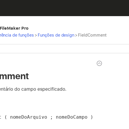
 FileMaker Pro
rência de funções
>
Funções de design
>
FieldComment
omment
ntário do campo especificado.
t ( nomeDoArquivo ; nomeDoCampo )