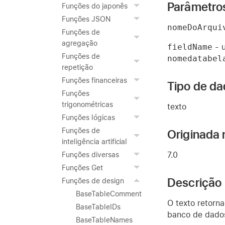
Parâmetro
Funções do japonês
Funções JSON
nomeDoArqui
Funções de
agregação
fieldName
- u
Funções de
nomedatabel
repetição
Funções financeiras
Tipo de da
Funções
trigonométricas
texto
Funções lógicas
Funções de
Originada 
inteligência artificial
7.0
Funções diversas
Funções Get
Descrição
Funções de design
BaseTableComment
O texto retorn
BaseTableIDs
banco de dado
BaseTableNames