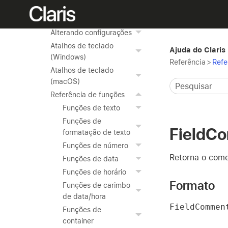
avançadas
Referência
Alterando configurações
Atalhos de teclado
Ajuda do Claris
(Windows)
Referência
>
Refe
Atalhos de teclado
(macOS)
Referência de funções
Funções de texto
Funções de
FieldC
formatação de texto
Funções de número
Retorna o come
Funções de data
Funções de horário
Formato
Funções de carimbo
de data/hora
FieldCommen
Funções de
container