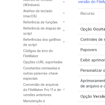
versão do File
(Windows)
Atalhos de teclado
Recurso
(macOS)
Referência de funções
Referência de etapas de
Opção
Oculta
script
Controles de s
Referências dos gatilhos
de script
Popovers
Códigos de erro do
FileMaker
Exibir aprimo
Opções cURL suportadas
Constantes nomeadas e
Personalizar 
outras palavras-chave
especiais
Aprimorament
Conversão de arquivos
de arquivo e
do FileMaker Pro 11 e de
versões anteriores
Opção
Versão
Manutenção e