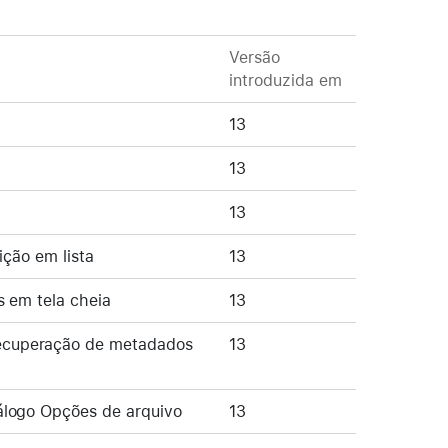
Versão
introduzida em
13
13
13
ição em lista
13
s em tela cheia
13
ecuperação de metadados
13
álogo Opções de arquivo
13