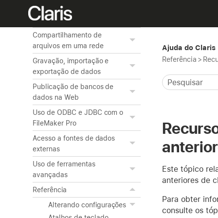
scripts
Gerenciamento de segurança
Compartilhamento de
arquivos em uma rede
Ajuda do Claris
Referência
>
Recu
Gravação, importação e
exportação de dados
Publicação de bancos de
dados na Web
Uso de ODBC e JDBC com o
Recurso
FileMaker Pro
Acesso a fontes de dados
anterio
externas
Uso de ferramentas
Este tópico re
avançadas
anteriores de c
Referência
Para obter info
Alterando configurações
consulte os tóp
Atalhos de teclado