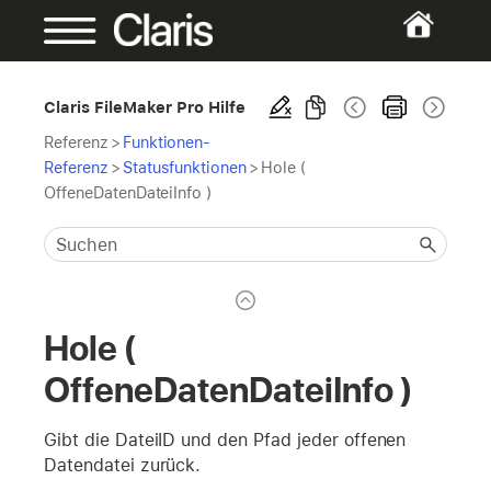
Claris FileMaker Pro Hilfe
Referenz
>
Funktionen-
Referenz
>
Statusfunktionen
>
Hole (
OffeneDatenDateiInfo )
Hole (
OffeneDatenDateiInfo )
Gibt die DateiID und den Pfad jeder offenen
Datendatei zurück.