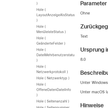
Parameter
)
Hole (
Ohne
LayoutAnzeigeAlsStatus
)
Zurückgeg
Hole (
MenüleisteStatus )
Text
Hole (
GeänderteFelder )
Ursprung i
Hole (
DateiMehrbenutzerstatus
8.0
)
Hole (
Beschreib
Netzwerkprotokoll )
Hole ( Netzwerktyp )
Unter Windows 
Hole (
OffeneDatenDateiInfo
Unter macOS la
)
Hole ( Seitenanzahl )
Hinweise
Hole ( Seitennummer