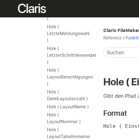
Hole (
LetzteFehlerNrPosition
)
Hole (
Claris FileMaker
LetzteMeldungswahl
Referenz
>
Funkt
)
Hole (
LetzterSchrittVerwendeteToken
)
Hole (
LayoutBerechtigungen
Hole ( E
)
Hole (
Gibt den Pfad 
DateiLayoutanzahl )
Hole ( LayoutName )
Format
Hole (
LayoutNummer )
Hole ( Eins
Hole (
LayoutTabellenname