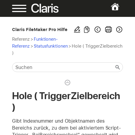
Claris FileMaker Pro Hilfe
Referenz
>
Funktionen-
Referenz
>
Statusfunktionen
>
Hole ( TriggerZielbereich
)
Hole ( TriggerZielbereich
)
Gibt Indexnummer und Objektnamen des
Bereichs zurück, zu dem bei aktiviertem Script-
Trigger „BeiBereichswechsel“ gewechselt wird.