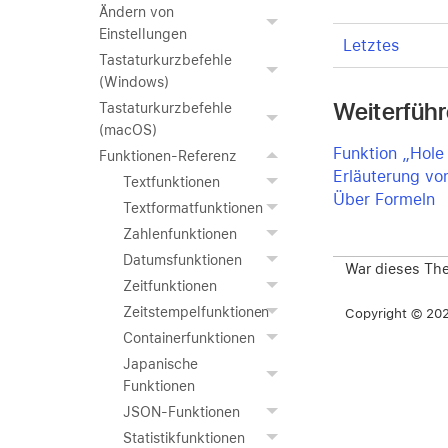
Ändern von
Einstellungen
Letztes
Tastaturkurzbefehle
(Windows)
Weiterfüh
Tastaturkurzbefehle
(macOS)
Funktion „Hole
Funktionen-Referenz
Erläuterung vo
Textfunktionen
Über Formeln
Textformatfunktionen
Zahlenfunktionen
Datumsfunktionen
War dieses The
Zeitfunktionen
Zeitstempelfunktionen
Copyright © 2026
Containerfunktionen
Japanische
Funktionen
JSON-Funktionen
Statistikfunktionen