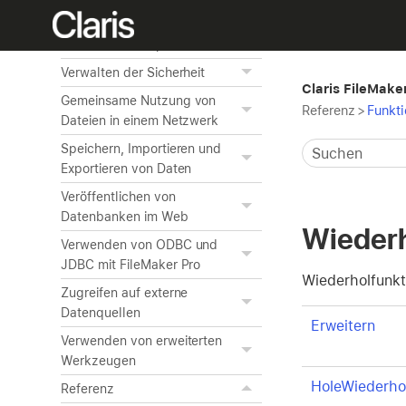
Automatisieren von Aufgaben
mithilfe von Scripts
Verwalten der Sicherheit
Claris FileMaker
Gemeinsame Nutzung von
Referenz
>
Funkt
Dateien in einem Netzwerk
Speichern, Importieren und
Exportieren von Daten
Veröffentlichen von
Datenbanken im Web
Wiederh
Verwenden von ODBC und
JDBC mit FileMaker Pro
Wiederholfunkt
Zugreifen auf externe
Datenquellen
Erweitern
Verwenden von erweiterten
Werkzeugen
HoleWiederho
Referenz