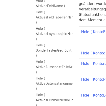
Hole (
geändert wurden
AktivesFeldName )
Verarbeitungsg
Hole (
Statusfunktion
AktivesFeldTabellenName
dem Moment akt
)
Hole (
Hole ( KontoE
AktivesLayoutobjektName
)
Hole (
SonderTastenGedrückt
Hole ( Konto
)
Hole (
Hole ( Konton
AktiveAusschnittZeileNr
)
Hole (
Hole ( KontoP
AktiveDatensatznummer
)
Hole ( Konto
Hole (
AktivesFeldWiederholungNr
)