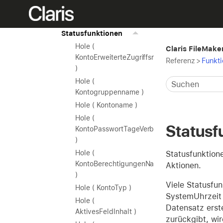
Verschiedene
Funktionen
Statusfunktionen
Hole (
Claris FileMaker
KontoErweiterteZugriffsrechte
Referenz
>
Funkt
)
Hole (
Kontogruppenname )
Hole ( Kontoname )
Hole (
Statusf
KontoPasswortTageVerbleibend
)
Hole (
Statusfunktion
KontoBerechtigungenName
Aktionen.
)
Viele Statusfu
Hole ( KontoTyp )
SystemUhrzeit )
Hole (
Datensatz erst
AktivesFeldInhalt )
zurückgibt, wi