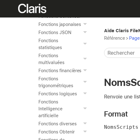
Fonctions
Horodatage
Fonctions Conteneur
Fonctions japonaises
Aide Claris Fil
Fonctions JSON
Référence
>
Page 
Fonctions
statistiques
Fonctions
multivaluées
Fonctions financières
Fonctions
NomsSc
trigonométriques
Fonctions logiques
Renvoie une lis
Fonctions
Intelligence
Format
artificielle
Fonctions diverses
NomsScripts
Fonctions Obtenir