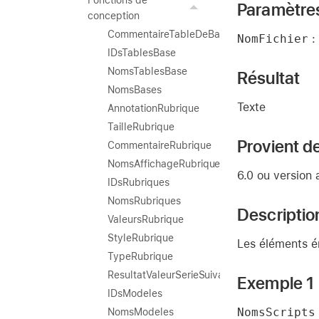
Fonctions de
Paramètre
conception
CommentaireTableDeBase
NomFichier
: 
IDsTablesBase
NomsTablesBase
Résultat
NomsBases
Texte
AnnotationRubrique
TailleRubrique
Provient de
CommentaireRubrique
NomsAffichageRubrique
6.0 ou version 
IDsRubriques
NomsRubriques
Descriptio
ValeursRubrique
StyleRubrique
Les éléments é
TypeRubrique
ResultatValeurSerieSuivante
Exemple 1
IDsModeles
NomsScripts
NomsModeles