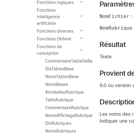
Paramètre
Fonctions logiques
Fonctions
NomFichier
: 
Intelligence
artificielle
NomRubrique
Fonctions diverses
Fonctions Obtenir
Résultat
Fonctions de
conception
Texte
CommentaireTableDeBase
IDsTablesBase
Provient de
NomsTablesBase
NomsBases
6.0 ou version 
AnnotationRubrique
Descriptio
TailleRubrique
CommentaireRubrique
Les noms des r
NomsAffichageRubrique
indiquer une ru
IDsRubriques
NomsRubriques