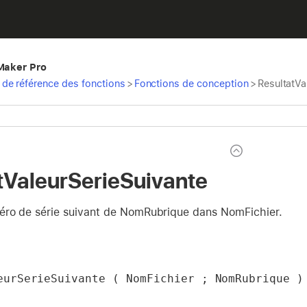
eMaker Pro
de référence des fonctions
>
Fonctions de conception
>
ResultatVa
tValeurSerieSuivante
éro de série suivant de NomRubrique dans NomFichier.
eurSerieSuivante ( NomFichier ; NomRubrique )