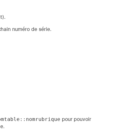
t).
chain numéro de série.
omtable::nomrubrique
pour pouvoir
te.