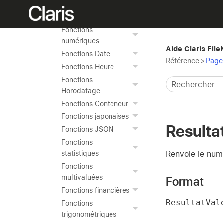
Fonctions de mise en
forme de texte
Fonctions
numériques
Aide Claris Fil
Fonctions Date
Référence
>
Page 
Fonctions Heure
Fonctions
Horodatage
Fonctions Conteneur
Fonctions japonaises
Resulta
Fonctions JSON
Fonctions
Renvoie le num
statistiques
Fonctions
multivaluées
Format
Fonctions financières
ResultatVal
Fonctions
trigonométriques