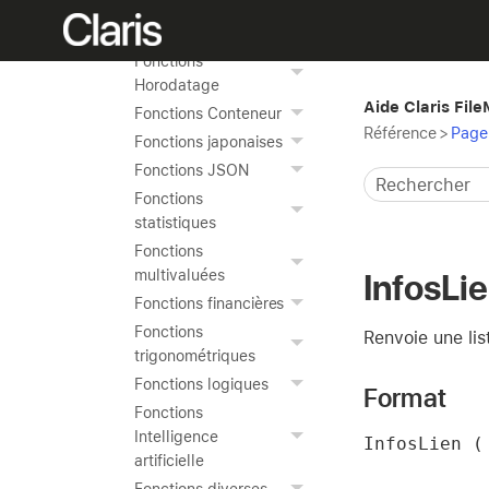
Fonctions Date
Fonctions Heure
Fonctions
Horodatage
Aide Claris Fil
Fonctions Conteneur
Référence
>
Page 
Fonctions japonaises
Fonctions JSON
Fonctions
statistiques
Fonctions
multivaluées
InfosLi
Fonctions financières
Fonctions
Renvoie une lis
trigonométriques
Fonctions logiques
Format
Fonctions
Intelligence
InfosLien (
artificielle