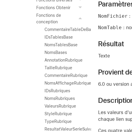
Fonctions diverses
Paramètre
Fonctions Obtenir
Fonctions de
NomFichier
: 
conception
NomTable
: no
CommentaireTableDeBase
IDsTablesBase
Résultat
NomsTablesBase
NomsBases
Texte
AnnotationRubrique
TailleRubrique
Provient de
CommentaireRubrique
NomsAffichageRubrique
6.0 ou version 
IDsRubriques
Descriptio
NomsRubriques
ValeursRubrique
Les valeurs d'u
StyleRubrique
chaque lien su
TypeRubrique
ResultatValeurSerieSuivante
Ces quatre vale