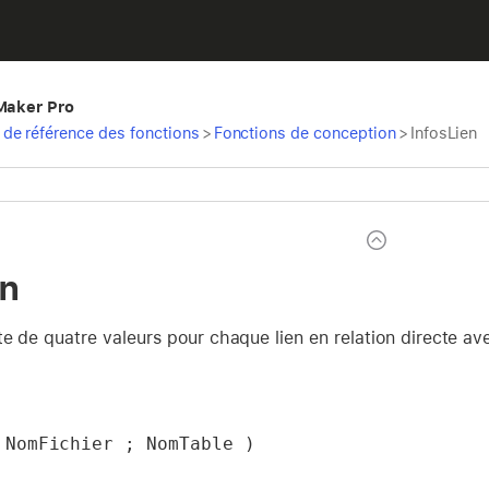
eMaker Pro
de référence des fonctions
>
Fonctions de conception
>
InfosLien
en
te de quatre valeurs pour chaque lien en relation directe a
 NomFichier ; NomTable )