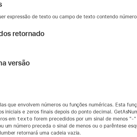
s
er expressão de texto ou campo de texto contendo número
dos retornado
na versão
as que envolvem números ou funções numéricas. Esta funç
os iniciais e zeros finais depois do ponto decimal. GetAsN
eros em
texto
forem precedidos por um sinal de menos "-" 
u um número preceda o sinal de menos ou o parêntese esq
umber retornará uma cadeia vazia.