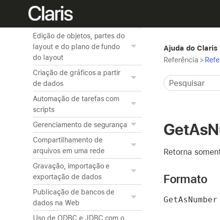
Criação e gerenciamento de
layouts e relatórios
Edição de objetos, partes do
layout e do plano de fundo
Ajuda do Claris
do layout
Referência
>
Refe
Criação de gráficos a partir
de dados
Automação de tarefas com
scripts
GetAsN
Gerenciamento de segurança
Compartilhamento de
arquivos em uma rede
Retorna somen
Gravação, importação e
Formato
exportação de dados
Publicação de bancos de
GetAsNumber
dados na Web
Uso de ODBC e JDBC com o