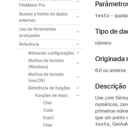
Parâmetro
FileMaker Pro
Acesso a fontes de dados
texto
- qualqu
externas
Uso de ferramentas
Tipo de da
avançadas
número
Referência
Alterando configurações
Originada 
Atalhos de teclado
(Windows)
6.0 ou anterior
Atalhos de teclado
(macOS)
Descrição
Referência de funções
Funções de texto
Use com fórmul
Char
numéricos, zer
Code
primeiros núm
que um ponto o
Exact
texto
, GetAsN
Filter