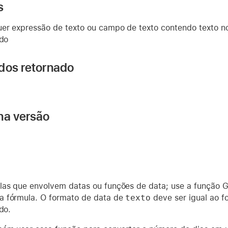
s
er expressão de texto ou campo de texto contendo texto 
ado
dos retornado
na versão
as que envolvem datas ou funções de data; use a função G
a fórmula. O formato de data de
texto
deve ser igual ao f
do.