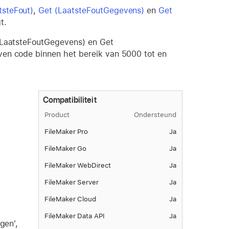
tsteFout)
,
Get (LaatsteFoutGegevens)
en
Get
t.
 (LaatsteFoutGegevens) en Get
ven code binnen het bereik van 5000 tot en
Compatibiliteit
Product
Ondersteund
FileMaker Pro
Ja
FileMaker Go
Ja
FileMaker WebDirect
Ja
FileMaker Server
Ja
FileMaker Cloud
Ja
FileMaker Data API
Ja
gen',