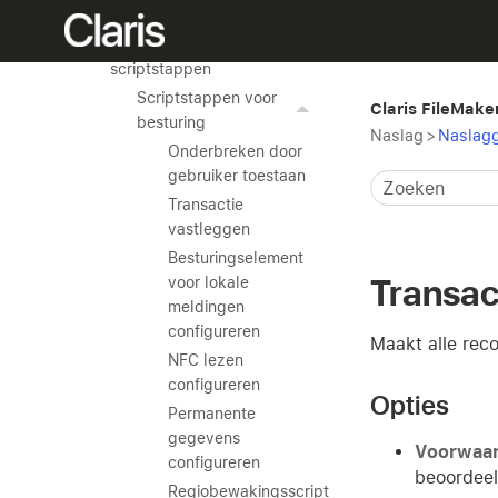
functies
Naslaggegevens voor
scriptstappen
Scriptstappen voor
Claris FileMake
besturing
Naslag
>
Naslagg
Onderbreken door
gebruiker toestaan
Transactie
vastleggen
Besturingselement
Transac
voor lokale
meldingen
configureren
Maakt alle reco
NFC lezen
configureren
Opties
Permanente
gegevens
Voorwaa
configureren
beoordeel
Regiobewakingsscript