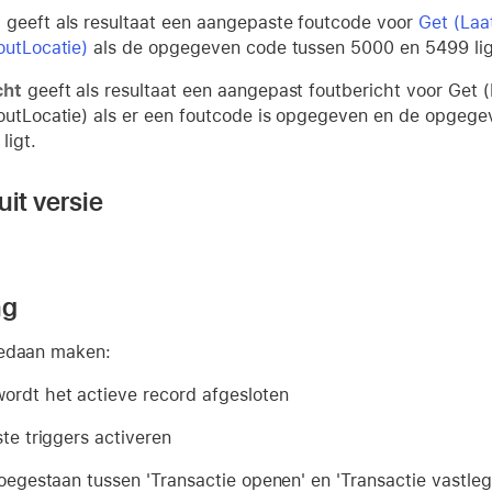
e
geeft als resultaat een aangepaste foutcode voor
Get (Laa
outLocatie)
als de opgegeven code tussen 5000 en 5499 lig
cht
geeft als resultaat een aangepast foutbericht voor Get
outLocatie) als er een foutcode is opgegeven en de opgege
ligt.
it versie
ng
gedaan maken:
ordt het actieve record afgesloten
ste triggers activeren
toegestaan tussen 'Transactie openen' en 'Transactie vastleg