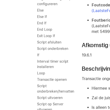
configureren
Foutcod
(LaatsteF
Else
Else If
Foutberi
End If
(LaatsteF
End Loop
met 5499 
Exit Loop If
Script afsluiten
Afkomstig u
Script onderbreken
19.6.1
If
Interval timer script
installeren
Beschrijvi
Loop
Transactie on
Transactie openen
Script
Hiermee w
onderbreken/hervatten
Zal de jui
Script uitvoeren
Script op Server
Is alleen 
uitvoeren