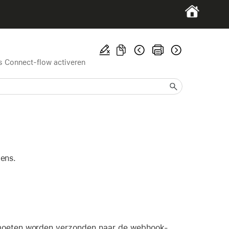
is Connect-flow activeren
ens.
 moeten worden verzonden naar de webhook-