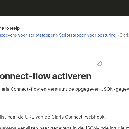
r Pro Help
egevens voor scriptstappen
>
Scriptstappen voor besturing
>
Clar
Connect-flow activeren
Claris Connect-flow en verstuurt de opgegeven JSON-gegev
jst naar de URL van de Claris Connect-webhook.
gevens
verwijzen naar gegevens in de JSON-indeling die