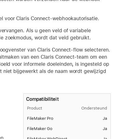
el voor Claris Connect-webhookautorisatie.
vervangen. Als u geen veld of variabele
de zoekmodus, wordt dat veld gebruikt.
loogvenster van Claris Connect-flow selecteren.
 uitmaken van een Claris Connect-team om een
oeld voor informele doeleinden, is ingesteld op
 niet bijgewerkt als de naam wordt gewijzigd
Compatibiliteit
Product
Ondersteund
FileMaker Pro
Ja
FileMaker Go
Ja
en
FileMaker WebDirect
Ja