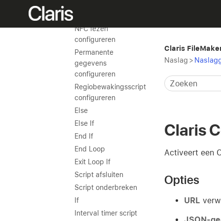
meldingen
configureren
NFC lezen
configureren
Claris FileMake
Permanente
Naslag
>
Naslagg
gegevens
configureren
Regiobewakingsscript
configureren
Else
Else If
Claris 
End If
End Loop
Activeert een 
Exit Loop If
Script afsluiten
Opties
Script onderbreken
URL
verwi
If
Interval timer script
JSON-ge