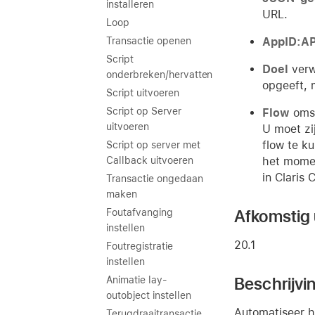
installeren
URL.
Loop
AppID:AP
Transactie openen
Script
Doel
verwi
onderbreken/hervatten
opgeeft, 
Script uitvoeren
Script op Server
Flow
omsc
uitvoeren
U moet zi
flow te k
Script op server met
het momen
Callback uitvoeren
in Claris 
Transactie ongedaan
maken
Afkomstig u
Foutafvanging
instellen
20.1
Foutregistratie
instellen
Beschrijvi
Animatie lay-
outobject instellen
Automatiseer h
Terugdraaitransactie