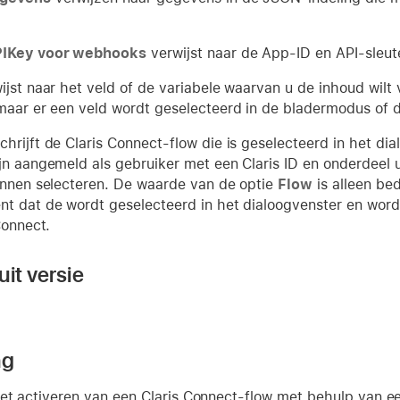
IKey voor webhooks
verwijst naar de App-ID en API-sleut
jst naar het veld of de variabele waarvan u de inhoud wilt 
maar er een veld wordt geselecteerd in de bladermodus of 
hrijft de Claris Connect-flow die is geselecteerd in het dia
jn aangemeld als gebruiker met een Claris ID en onderdeel
unnen selecteren. De waarde van de optie
Flow
is alleen bed
t dat de wordt geselecteerd in het dialoogvenster en wordt
Connect.
it versie
ng
et activeren van een Claris Connect-flow met behulp van e