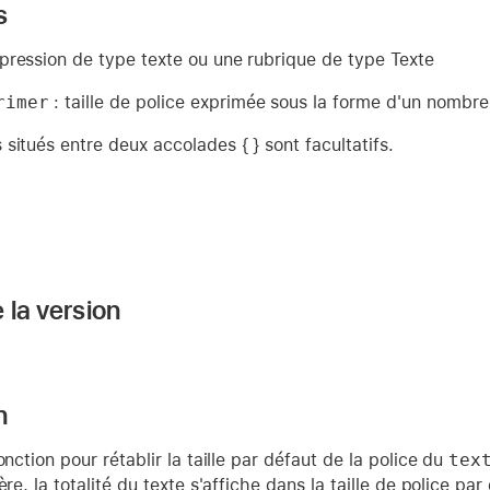
s
pression de type texte ou une rubrique de type Texte
rimer
: taille de police exprimée sous la forme d'un nombre
situés entre deux accolades { } sont facultatifs.
 la version
n
onction pour rétablir la taille par défaut de la police du
tex
ère, la totalité du texte s'affiche dans la taille de police p