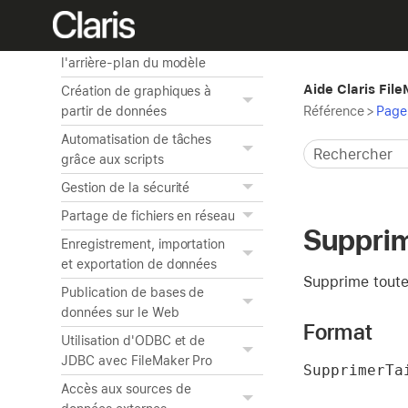
Modification des objets, des
éléments de modèle et de
l'arrière-plan du modèle
Aide Claris Fil
Création de graphiques à
Référence
>
Page 
partir de données
Automatisation de tâches
grâce aux scripts
Gestion de la sécurité
Partage de fichiers en réseau
Supprim
Enregistrement, importation
et exportation de données
Supprime toutes
Publication de bases de
données sur le Web
Format
Utilisation d'ODBC et de
JDBC avec FileMaker Pro
SupprimerTa
Accès aux sources de