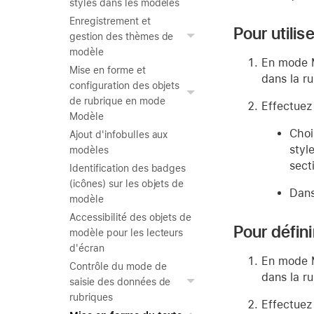
styles dans les modèles
Enregistrement et
Pour utilise
gestion des thèmes de
modèle
En mode Mo
Mise en forme et
dans la ru
configuration des objets
de rubrique en mode
Effectuez 
Modèle
Choi
Ajout d'infobulles aux
styl
modèles
sect
Identification des badges
(icônes) sur les objets de
Dans
modèle
Accessibilité des objets de
Pour défin
modèle pour les lecteurs
d'écran
En mode Mo
Contrôle du mode de
dans la ru
saisie des données de
rubriques
Effectuez 