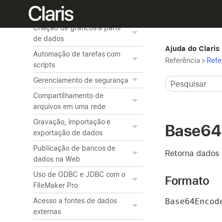
layout e do plano de fundo
do layout
Criação de gráficos a partir
de dados
Ajuda do Claris
Automação de tarefas com
Referência
>
Refe
scripts
Gerenciamento de segurança
Compartilhamento de
arquivos em uma rede
Gravação, importação e
Base64
exportação de dados
Publicação de bancos de
Retorna dados 
dados na Web
Uso de ODBC e JDBC com o
Formato
FileMaker Pro
Base64Encod
Acesso a fontes de dados
externas