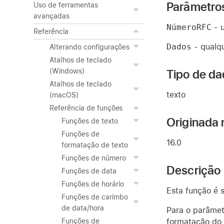
Parâmetro
Uso de ferramentas
avançadas
NúmeroRFC
- u
Referência
Dados
- qualqu
Alterando configurações
Atalhos de teclado
Tipo de da
(Windows)
Atalhos de teclado
texto
(macOS)
Referência de funções
Originada 
Funções de texto
Funções de
16.0
formatação de texto
Funções de número
Descrição
Funções de data
Funções de horário
Esta função é s
Funções de carimbo
de data/hora
Para o parâme
formatação do 
Funções de