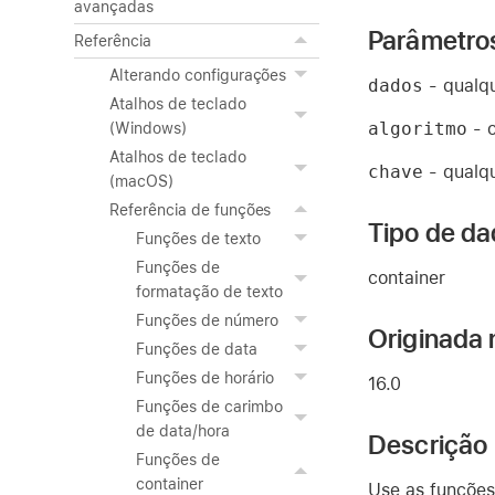
avançadas
Parâmetro
Referência
Alterando configurações
dados
- qualqu
Atalhos de teclado
algoritmo
- o
(Windows)
Atalhos de teclado
chave
- qualqu
(macOS)
Referência de funções
Tipo de da
Funções de texto
Funções de
container
formatação de texto
Funções de número
Originada 
Funções de data
Funções de horário
16.0
Funções de carimbo
de data/hora
Descrição
Funções de
container
Use as funçõe