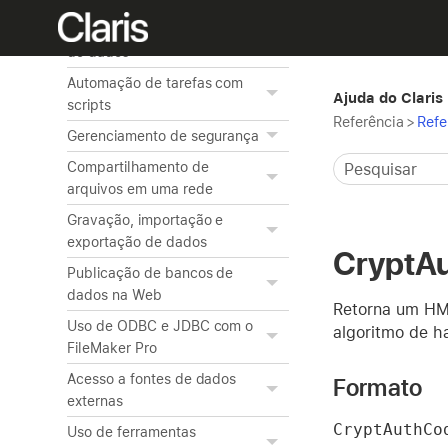
Criação de gráficos a partir
de dados
Automação de tarefas com
Ajuda do Claris
scripts
Referência
>
Refe
Gerenciamento de segurança
Compartilhamento de
arquivos em uma rede
Gravação, importação e
exportação de dados
CryptA
Publicação de bancos de
dados na Web
Retorna um HM
Uso de ODBC e JDBC com o
algoritmo de ha
FileMaker Pro
Acesso a fontes de dados
Formato
externas
CryptAuthCo
Uso de ferramentas