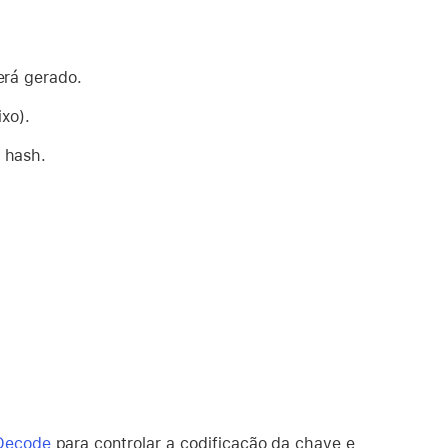
erá gerado.
xo).
 hash.
Decode
para controlar a codificação da chave e