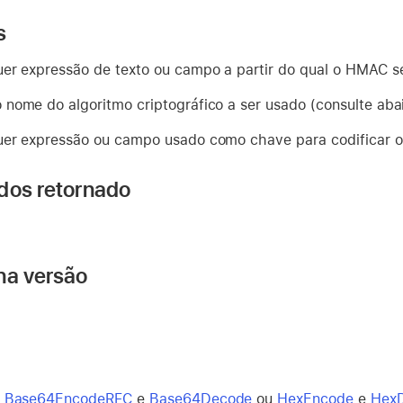
s
er expressão de texto ou campo a partir do qual o HMAC s
 nome do algoritmo criptográfico a ser usado (consulte abai
er expressão ou campo usado como chave para codificar o
dos retornado
na versão
s
Base64EncodeRFC
e
Base64Decode
ou
HexEncode
e
Hex