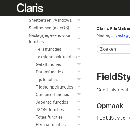
Naslag
Instellingen wijzigen
Sneltoetsen (Windows)
Sneltoetsen (macOS)
Claris FileMake
Naslag
>
Naslagg
Naslaggegevens voor
functies
Tekstfuncties
Tekstopmaakfuncties
Getalfuncties
Datumfuncties
FieldSt
Tijdfuncties
Tijdstempelfuncties
Geeft als resu
Containerfuncties
Japanse functies
Opmaak
JSON-functies
Totaalfuncties
FieldStyle 
Herhaalfuncties