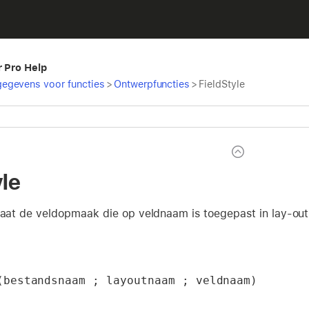
r Pro Help
egevens voor functies
>
Ontwerpfuncties
>
FieldStyle
yle
ltaat de veldopmaak die op veldnaam is toegepast in lay-ou
(bestandsnaam ; layoutnaam ; veldnaam)