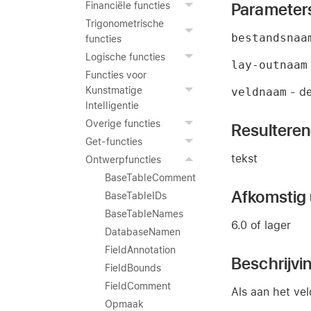
Parameter
Financiële functies
Trigonometrische
bestandsnaa
functies
Logische functies
lay-outnaam
Functies voor
Kunstmatige
veldnaam
- de
Intelligentie
Overige functies
Resultere
Get-functies
tekst
Ontwerpfuncties
BaseTableComment
Afkomstig u
BaseTableIDs
BaseTableNames
6.0 of lager
DatabaseNamen
FieldAnnotation
Beschrijvi
FieldBounds
FieldComment
Als aan het vel
Opmaak