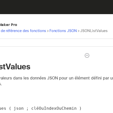
eMaker Pro
de référence des fonctions
>
Fonctions JSON
>
JSONListValues
stValues
 valeurs dans les données JSON pour un élément défini par u
.
ues ( json ; cléOuIndexOuChemin )