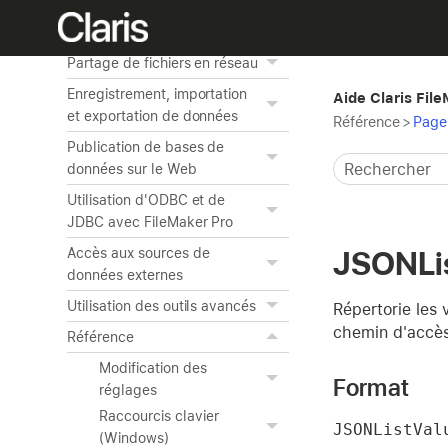
grâce aux scripts
Gestion de la sécurité
Partage de fichiers en réseau
Enregistrement, importation
Aide Claris Fil
et exportation de données
Référence
>
Page 
Publication de bases de
données sur le Web
Utilisation d'ODBC et de
JDBC avec FileMaker Pro
JSONLi
Accès aux sources de
données externes
Utilisation des outils avancés
Répertorie les
chemin d'accès
Référence
Modification des
Format
réglages
Raccourcis clavier
JSONListVal
(Windows)