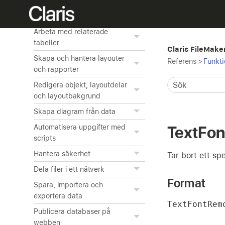
information
Skapa en anpassad app
Arbeta med relaterade
tabeller
Claris FileMake
Skapa och hantera layouter
Referens
>
Funkti
och rapporter
Redigera objekt, layoutdelar
och layoutbakgrund
Skapa diagram från data
TextFo
Automatisera uppgifter med
scripts
Hantera säkerhet
Tar bort ett spe
Dela filer i ett nätverk
Format
Spara, importera och
exportera data
TextFontRem
Publicera databaser på
webben