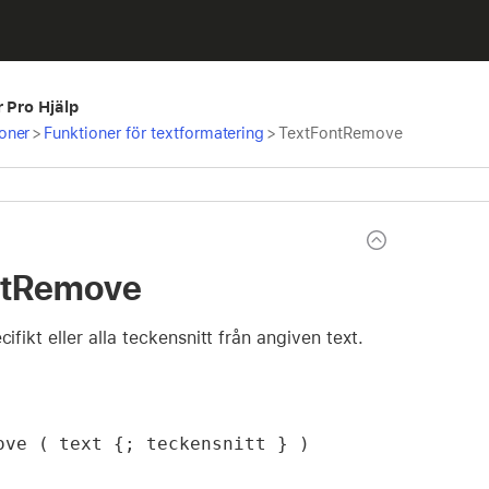
r Pro Hjälp
oner
>
Funktioner för textformatering
>
TextFontRemove
ntRemove
cifikt eller alla teckensnitt från angiven text.
ove ( text {; teckensnitt } )