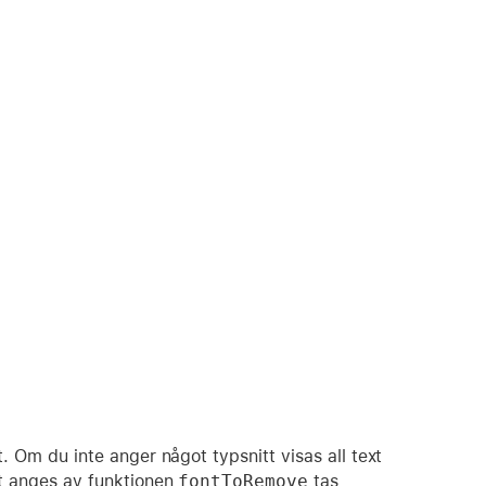
et. Om du inte anger något typsnitt visas all text
et anges av funktionen
fontToRemove
tas