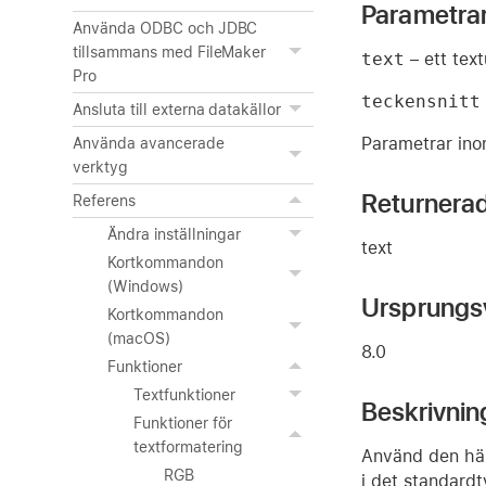
Parametra
Använda ODBC och JDBC
tillsammans med FileMaker
text
– ett text
Pro
teckensnitt
Ansluta till externa datakällor
Parametrar inom
Använda avancerade
verktyg
Returnera
Referens
Ändra inställningar
text
Kortkommandon
(Windows)
Ursprungs
Kortkommandon
(macOS)
8.0
Funktioner
Textfunktioner
Beskrivnin
Funktioner för
textformatering
Använd den här 
RGB
i det standardt