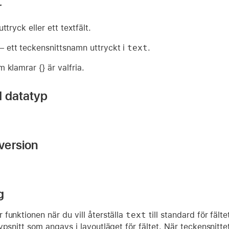
r
uttryck eller ett textfält.
– ett teckensnittsnamn uttryckt i
text
.
 klamrar {} är valfria.
d datatyp
version
g
funktionen när du vill återställa
text
till standard för fält
ypsnitt som angavs i layoutläget för fältet. När teckensnitt