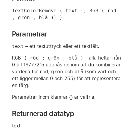
TextColorRemove ( text {; RGB ( röd 
; grön ; blå )} )
Parametrar
text
– ett textuttryck eller ett textfält.
RGB ( röd ; grön ; blå )
- alla heltal från
0 till 16777215 uppnås genom att du kombinerar
värdena för
röd
,
grön
och
blå
(som vart och
ett ligger mellan 0 och 255) för att representera
en färg.
Parametrar inom klamrar {} är valfria.
Returnerad datatyp
text