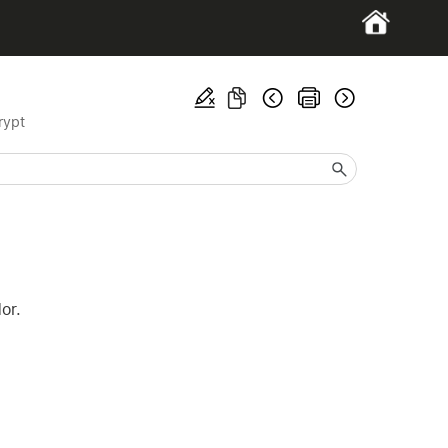
rypt
or.