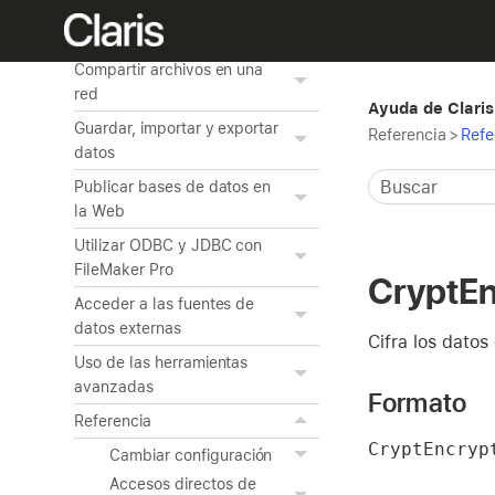
guiones
Gestión de seguridad
Compartir archivos en una
red
Ayuda de Claris
Guardar, importar y exportar
Referencia
>
Refe
datos
Publicar bases de datos en
la Web
Utilizar ODBC y JDBC con
FileMaker Pro
CryptEn
Acceder a las fuentes de
datos externas
Cifra los datos
Uso de las herramientas
avanzadas
Formato
Referencia
CryptEncryp
Cambiar configuración
Accesos directos de