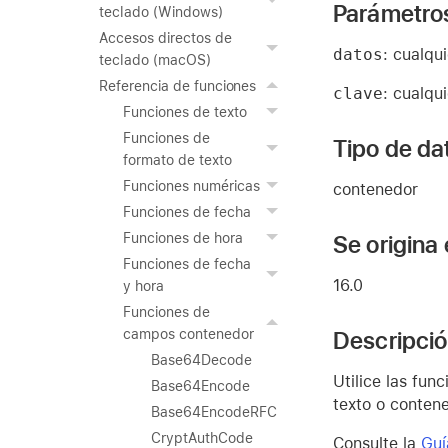
Parámetro
teclado (Windows)
Accesos directos de
datos
: cualqu
teclado (macOS)
Referencia de funciones
clave
: cualqu
Funciones de texto
Funciones de
Tipo de da
formato de texto
Funciones numéricas
contenedor
Funciones de fecha
Se origina
Funciones de hora
Funciones de fecha
16.0
y hora
Funciones de
Descripci
campos contenedor
Base64Decode
Utilice las fun
Base64Encode
texto o conten
Base64EncodeRFC
CryptAuthCode
Consulte la
Guí