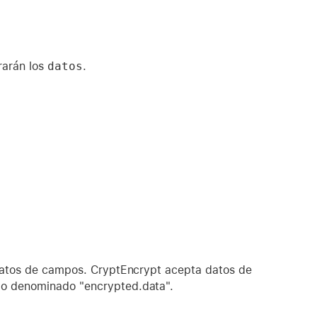
rarán los
datos
.
 datos de campos. CryptEncrypt acepta datos de
io denominado "encrypted.data".