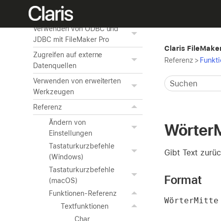
Veröffentlichen von
Datenbanken im Web
Verwenden von ODBC und
JDBC mit FileMaker Pro
Claris FileMaker
Zugreifen auf externe
Referenz
>
Funkt
Datenquellen
Verwenden von erweiterten
Werkzeugen
Referenz
Ändern von
WörterM
Einstellungen
Tastaturkurzbefehle
Gibt Text zurü
(Windows)
Tastaturkurzbefehle
Format
(macOS)
Funktionen-Referenz
WörterMitte
Textfunktionen
Char