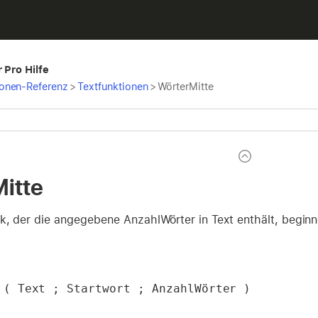
 Pro Hilfe
ionen-Referenz
>
Textfunktionen
>
WörterMitte
itte
ck, der die angegebene AnzahlWörter in Text enthält, beginn
 ( Text ; Startwort ; AnzahlWörter )