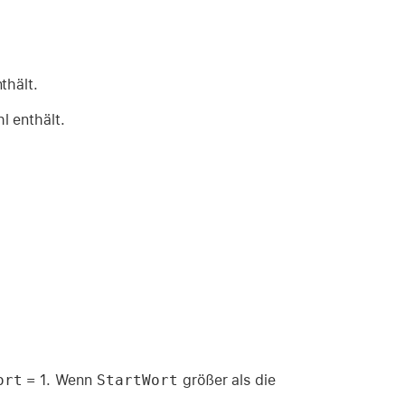
thält.
l enthält.
ort
= 1. Wenn
StartWort
größer als die