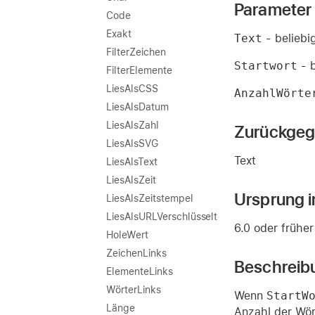
Parameter
Code
Exakt
Text
- beliebi
FilterZeichen
Startwort
- b
FilterElemente
LiesAlsCSS
AnzahlWörte
LiesAlsDatum
LiesAlsZahl
Zurückgeg
LiesAlsSVG
Text
LiesAlsText
LiesAlsZeit
Ursprung i
LiesAlsZeitstempel
LiesAlsURLVerschlüsselt
6.0 oder früher
HoleWert
ZeichenLinks
Beschreib
ElementeLinks
WörterLinks
Wenn
StartW
Länge
Anzahl der Wör