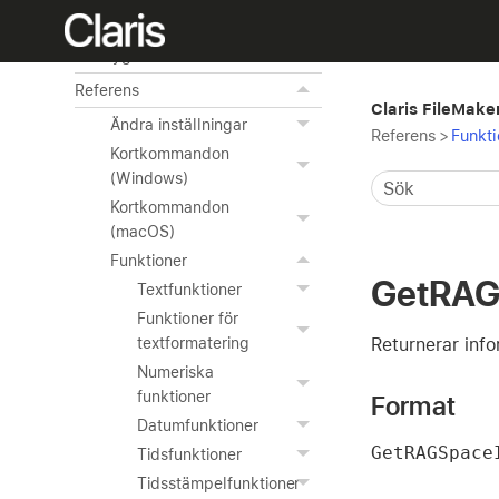
Använda avancerade
verktyg
Referens
Claris FileMake
Ändra inställningar
Referens
>
Funkti
Kortkommandon
(Windows)
Kortkommandon
(macOS)
Funktioner
GetRAG
Textfunktioner
Funktioner för
Returnerar info
textformatering
Numeriska
funktioner
Format
Datumfunktioner
GetRAGSpace
Tidsfunktioner
Tidsstämpelfunktioner