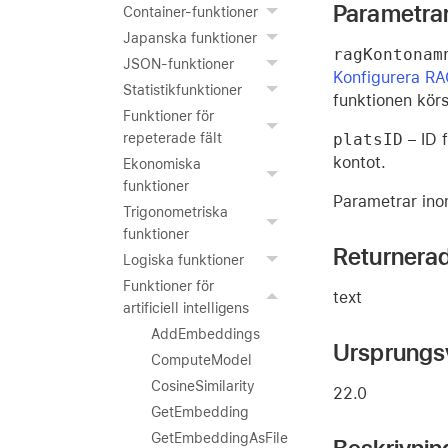
Parametra
Container-funktioner
Japanska funktioner
ragKontonam
JSON-funktioner
Konfigurera R
Statistikfunktioner
funktionen körs
Funktioner för
platsID
– ID 
repeterade fält
kontot.
Ekonomiska
funktioner
Parametrar inom
Trigonometriska
funktioner
Returnera
Logiska funktioner
Funktioner för
text
artificiell intelligens
AddEmbeddings
Ursprungs
ComputeModel
CosineSimilarity
22.0
GetEmbedding
GetEmbeddingAsFile