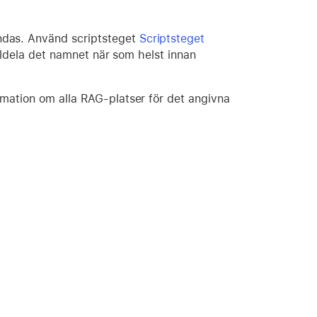
ndas. Använd scriptsteget
Scriptsteget
illdela det namnet när som helst innan
rmation om alla RAG-platser för det angivna