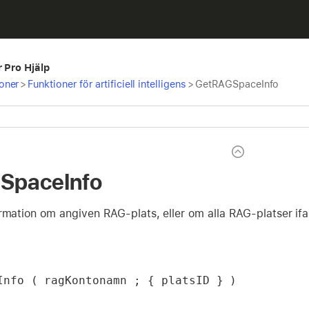
r Pro Hjälp
oner
>
Funktioner för artificiell intelligens
>
GetRAGSpaceInfo
SpaceInfo
rmation om angiven RAG-plats, eller om alla RAG-platser ifal
Info ( ragKontonamn ; { platsID } )