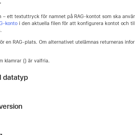
r
n
– ett textuttryck för namnet på RAG-kontot som ska anvä
AG-konto
i den aktuella filen för att konfigurera kontot och t
.
för en RAG-plats. Om alternativet utelämnas returneras info
 klamrar {} är valfria.
d datatyp
version