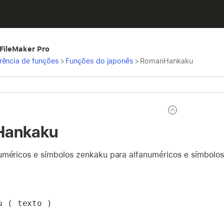
 FileMaker Pro
rência de funções
>
Funções do japonês
>
RomanHankaku
Hankaku
uméricos e símbolos zenkaku para alfanuméricos e símbolo
u ( texto )