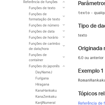
Parâmetro
Referência de funções
Funções de texto
texto
- qualqu
Funções de
formatação de texto
Tipo de da
Funções de número
Funções de data
texto
Funções de horário
Funções de carimbo
Originada 
de data/hora
Funções de
6.0 ou anterior
container
Funções do japonês
Exemplo 1
DayNameJ
Furigana
RomanHankak
Hiragana
KanaHankaku
Tópicos re
KanaZenkaku
KanjiNumeral
Referência de 