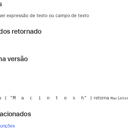
s
er expressão de texto ou campo de texto
dos retornado
na versão
u ( "M  a  c  i  n  t  o  s  h" )
retorna
Macinto
lacionados
funções