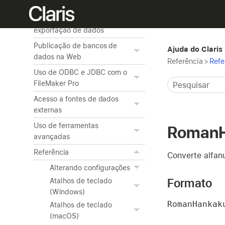
arquivos em uma rede
Gravação, importação e
exportação de dados
Publicação de bancos de
Ajuda do Claris
dados na Web
Referência
>
Refe
Uso de ODBC e JDBC com o
FileMaker Pro
Acesso a fontes de dados
externas
Uso de ferramentas
Roman
avançadas
Referência
Converte alfan
Alterando configurações
Formato
Atalhos de teclado
(Windows)
RomanHankak
Atalhos de teclado
(macOS)