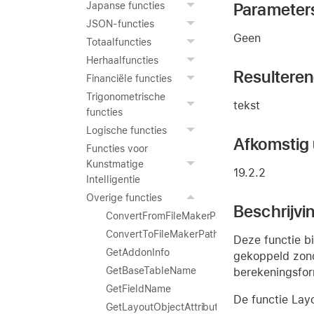
Parameter
Japanse functies
JSON-functies
Geen
Totaalfuncties
Herhaalfuncties
Resultere
Financiële functies
Trigonometrische
tekst
functies
Logische functies
Afkomstig u
Functies voor
Kunstmatige
19.2.2
Intelligentie
Overige functies
Beschrijvi
ConvertFromFileMakerPath
ConvertToFileMakerPath
Deze functie b
GetAddonInfo
gekoppeld zond
GetBaseTableName
berekeningsfor
GetFieldName
De functie Lay
GetLayoutObjectAttribute