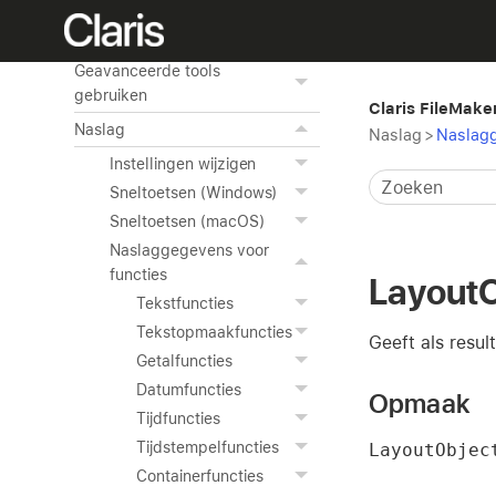
Toegang krijgen tot externe
gegevensbronnen
Geavanceerde tools
gebruiken
Claris FileMake
Naslag
Naslag
>
Naslagg
Instellingen wijzigen
Sneltoetsen (Windows)
Sneltoetsen (macOS)
Naslaggegevens voor
functies
Layout
Tekstfuncties
Tekstopmaakfuncties
Geeft als resul
Getalfuncties
Datumfuncties
Opmaak
Tijdfuncties
Tijdstempelfuncties
LayoutObjec
Containerfuncties