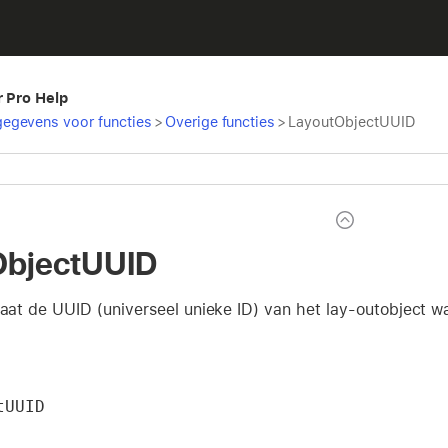
r Pro Help
egevens voor functies
>
Overige functies
>
LayoutObjectUUID
ObjectUUID
taat de UUID (universeel unieke ID) van het lay-outobject w
tUUID