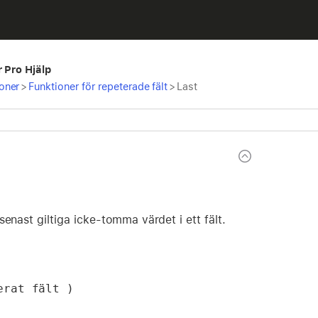
r Pro Hjälp
oner
>
Funktioner för repeterade fält
>
Last
senast giltiga icke-tomma värdet i ett fält.
erat fält )