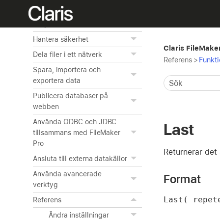
Automatisera uppgifter med
scripts
Hantera säkerhet
Claris FileMake
Dela filer i ett nätverk
Referens
>
Funkti
Spara, importera och
exportera data
Publicera databaser på
webben
Använda ODBC och JDBC
Last
tillsammans med FileMaker
Pro
Returnerar det 
Ansluta till externa datakällor
Använda avancerade
Format
verktyg
Last( repet
Referens
Ändra inställningar