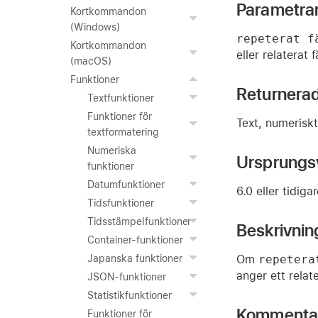
Parametra
Kortkommandon
(Windows)
repeterat f
Kortkommandon
eller relaterat f
(macOS)
Funktioner
Returnera
Textfunktioner
Funktioner för
Text, numeriskt
textformatering
Numeriska
Ursprungs
funktioner
Datumfunktioner
6.0 eller tidiga
Tidsfunktioner
Tidsstämpelfunktioner
Beskrivnin
Container-funktioner
Om
repetera
Japanska funktioner
anger ett relat
JSON-funktioner
Statistikfunktioner
Kommenta
Funktioner för