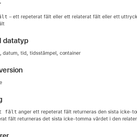
r
ält
– ett repeterat fält eller ett relaterat fält eller ett uttry
ält
d datatyp
, datum, tid, tidsstämpel, container
version
re
g
t fält
anger ett repeterat fält returneras den sista icke
erat fält returneras det sista icke-tomma värdet i den relat
rer