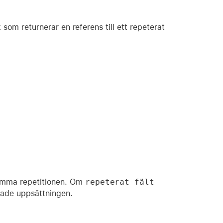
ck som returnerar en referens till ett repeterat
-tomma repetitionen. Om
repeterat fält
erade uppsättningen.