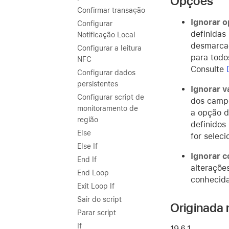
Opções
Confirmar transação
Ignorar 
Configurar
definidas
Notificação Local
desmarcad
Configurar a leitura
para todo
NFC
Consulte
Configurar dados
persistentes
Ignorar v
Configurar script de
dos campo
monitoramento de
a opção d
região
definidos
Else
for selec
Else If
Ignorar c
End If
alteraçõe
End Loop
conhecid
Exit Loop If
Sair do script
Originada 
Parar script
If
19.6.1