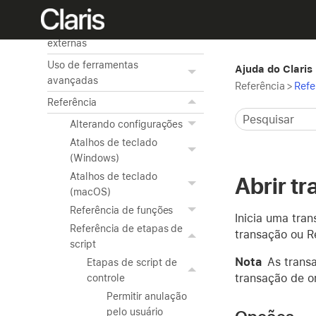
FileMaker Pro
Acesso a fontes de dados
externas
Uso de ferramentas
Ajuda do Claris
avançadas
Referência
>
Refe
Referência
Alterando configurações
Atalhos de teclado
(Windows)
Atalhos de teclado
Abrir t
(macOS)
Referência de funções
Inicia uma tran
Referência de etapas de
transação ou R
script
Nota
As transa
Etapas de script de
transação de o
controle
Permitir anulação
pelo usuário