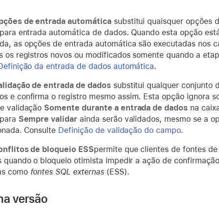
opções de entrada automática
substitui quaisquer opções
 para entrada automática de dados. Quando esta opção est
a, as opções de entrada automática são executadas nos 
s os registros novos ou modificados somente quando a etapa
Definição da entrada de dados automática
.
alidação de entrada de dados
substitui qualquer conjunto 
s e confirma o registro mesmo assim. Esta opção ignora s
e validação
Somente durante a entrada de dados
na caix
 para
Sempre validar
ainda serão validados, mesmo se a 
ionada. Consulte
Definição de validação do campo
.
onflitos de bloqueio ESS
permite que clientes de fontes 
s quando o bloqueio otimista impedir a ação de confirmaç
as como
fontes SQL externas
(ESS).
na versão