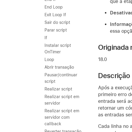
que a eta
End Loop
Desativa
Exit Loop If
Sair do script
Informaç
Parar script
essa opçã
If
Originada 
Instalar script
OnTimer
18.0
Loop
Abrir transação
Descrição
Pausar/continuar
script
Após a execuçã
Realizar script
primeiro erro d
Realizar script em
entrada será a
servidor
retornar um cód
Realizar script em
as entradas se
servidor com
callback
Cada linha no 
Reverter transação