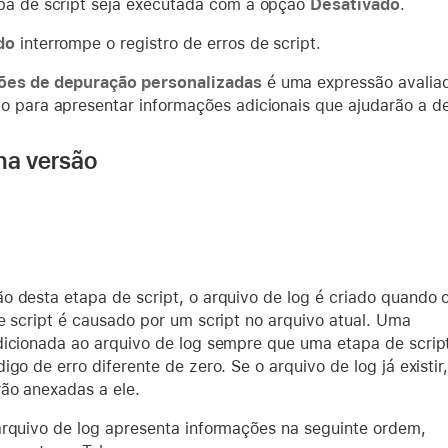
pa de script seja executada com a opção
Desativado
.
do
interrompe o registro de erros de script.
ões de depuração personalizadas
é uma expressão avaliad
o para apresentar informações adicionais que ajudarão a 
na versão
o desta etapa de script, o arquivo de log é criado quando 
e script é causado por um script no arquivo atual. Uma
dicionada ao arquivo de log sempre que uma etapa de scrip
igo de erro diferente de zero. Se o arquivo de log já existir
rão anexadas a ele.
arquivo de log apresenta informações na seguinte ordem,