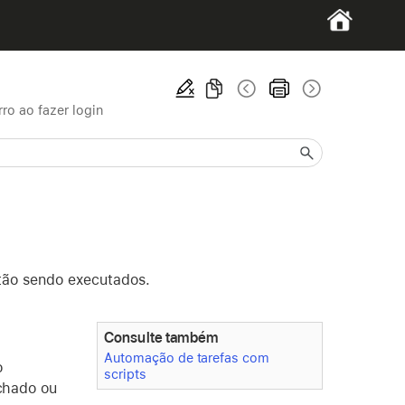
rro ao fazer login
stão sendo executados.
Consulte também
Automação de tarefas com
o
scripts
echado ou