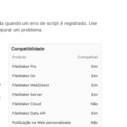
a quando um erro de script é registrado. Use
depurar um problema.
Compatibilidade
Produto
Compatível
FileMaker Pro
Sim
FileMaker Go
Sim
o
FileMaker WebDirect
Sim
FileMaker Server
Sim
t
,
FileMaker Cloud
Não
FileMaker Data API
Sim
Publicação na Web personalizada
Não