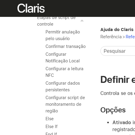
Referência de etapas de
script
Etapas de script de
controle
Ajuda do Claris
Permitir anulação
Referência
>
Refe
pelo usuário
Confirmar transação
Configurar
Notificação Local
Configurar a leitura
NFC
Definir 
Configurar dados
persistentes
Controla se os
Configurar script de
monitoramento de
Opções
região
Else
Ativado
i
Else If
registrad
End If